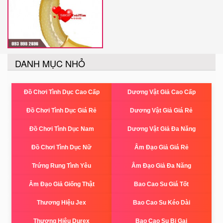
DANH MỤC NHỎ
Đồ Chơi Tình Dục Cao Cấp
Dương Vật Giả Cao Cấp
Đồ Chơi Tình Dục Giá Rẻ
Dương Vật Giả Giá Rẻ
Đồ Chơi Tình Dục Nam
Dương Vật Giả Đa Năng
Đồ Chơi Tình Dục Nữ
Âm Đạo Giả Giá Rẻ
Trứng Rung Tình Yêu
Âm Đạo Giả Đa Năng
Âm Đạo Giả Giống Thật
Bao Cao Su Giá Tốt
Thương Hiệu Jex
Bao Cao Su Kéo Dài
Thương Hiệu Durex
Bao Cao Su Bi Gai