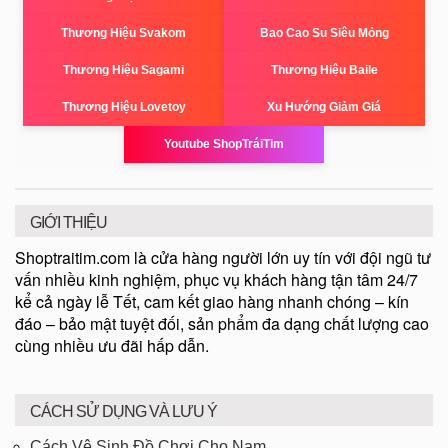
Thương Hiệu Svakom
Bao Cao Su Siêu Mỏng
Thương Hiệu Sagami
Thương Hiệu Baile
Thương Hiệu Lovetoy
Xu Hướng Giảm Giá
Youtube ShopTráiTim
GIỚI THIỆU
Shoptraitim.com là cửa hàng người lớn uy tín với đội ngũ tư
vấn nhiều kinh nghiệm, phục vụ khách hàng tận tâm 24/7
kể cả ngày lễ Tết, cam kết giao hàng nhanh chóng – kín
đáo – bảo mật tuyệt đối, sản phẩm đa dạng chất lượng cao
cùng nhiều ưu đãi hấp dẫn.
CÁCH SỬ DỤNG VÀ LƯU Ý
Cách Vệ Sinh Đồ Chơi Cho Nam