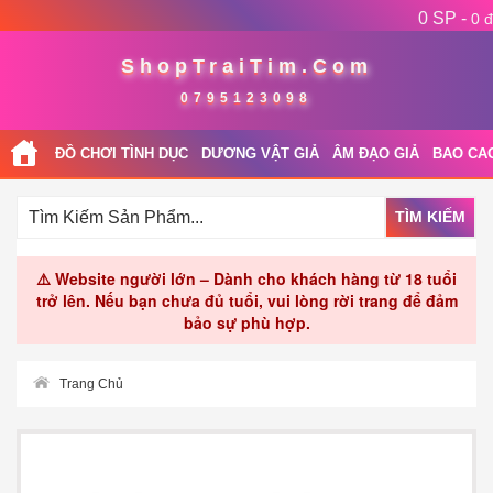
0 SP -
0 đ
ShopTraiTim.Com
0795123098
ĐỒ CHƠI TÌNH DỤC
DƯƠNG VẬT GIẢ
ÂM ĐẠO GIẢ
BAO CA
TÌM KIẾM
⚠️ Website người lớn – Dành cho khách hàng từ 18 tuổi
trở lên. Nếu bạn chưa đủ tuổi, vui lòng rời trang để đảm
bảo sự phù hợp.
Trang Chủ