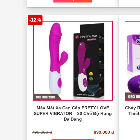
-12%
Máy Mát Xa Cao Cấp PRETY LOVE
Chày R
SUPER VIBRATOR – 30 Chế Độ Rung
– Thiế
Đa Dạng
790.000 đ
699.000 đ