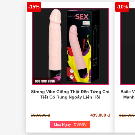
-15%
-10%
Strong Vibe Giống Thật Đến Từng Chi
Baile 
Tiết Có Rung Ngoáy Liên Hồi
Mạnh
590.000 đ
499.000 đ
310.000
Mua Ngay - DVGSV