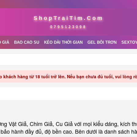
ShopTraiTim.Com
0795123098
 GIẢ
BAO CAO SU
KÉO DÀI THỜI GIAN
GEL BÔI TRƠN
SEXTO
 khách hàng từ 18 tuổi trở lên. Nếu bạn chưa đủ tuổi, vui lòng 
 Vật Giả, Chim Giả, Cu Giả với mọi kiểu dáng, kích th
 bảo hành đầy đủ, độ bền cao. Bên dưới là danh sách 