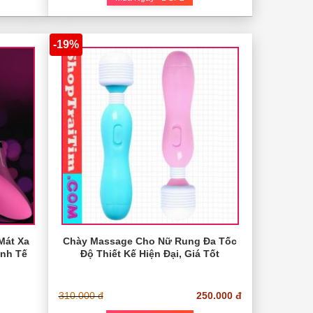
-19%
Mát Xa
Chày Massage Cho Nữ Rung Đa Tốc
inh Tế
Độ Thiết Kế Hiện Đại, Giá Tốt
310.000 đ
250.000 đ