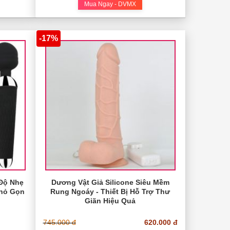
Mua Ngay - DVMX
-17%
Độ Nhẹ
Dương Vật Giả Silicone Siêu Mềm
Nhỏ Gọn
Rung Ngoáy - Thiết Bị Hỗ Trợ Thư
Giãn Hiệu Quả
745.000 đ
620.000 đ