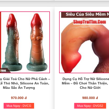
ụ Giải Toả Cho Nữ Phá Cách –
Dụng Cụ Hỗ Trợ Nữ Silicone
Kế Thỏ Nhỏ, Silicone An Toàn,
Mềm – Đồ Chơi Thân Thiện,
Màu Sắc Ấn Tượng
Cho Nữ Giới
970.000 đ
980.000 đ
Mua Ngay - DVCG
Mua Ngay - DVGS2