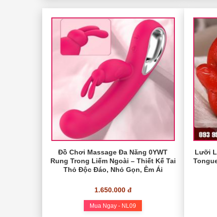
Đồ Chơi Massage Đa Năng 0YWT
Lưỡi L
Rung Trong Liếm Ngoài – Thiết Kế Tai
Tongue
Thỏ Độc Đáo, Nhỏ Gọn, Êm Ái
1.650.000 đ
Mua Ngay - NL09