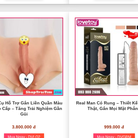
ụ Hỗ Trợ Gắn Liền Quần Màu
Real Man Có Rung – Thiết K
 Cấp – Tăng Trải Nghiệm Gần
Thật, Gắn Mọi Mặt Phẳ
Gũi
3.800.000 đ
999.000 đ
Mua Ngay - DVLQ2
Mua Ngay - DVGRM