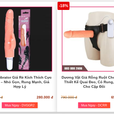
-18%
Vibrator Giá Rẻ Kích Thích Cực
Dương Vật Giả Rỗng Ruột Ch
 – Nhỏ Gọn, Rung Mạnh, Giá
Thiết Kế Quai Đeo, Có Rung
Hợp Lý
Cho Cặp Đôi
 đ
280.000 đ
790.000 đ
6
Mua Ngay - DVGGR2
Mua Ngay - DCRR