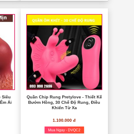
 Siêu
Quần Chip Rung Pretylove - Thiết Kế
 Êm Ái
Bướm Hồng, 30 Chế Độ Rung, Điều
Khiển Từ Xa
1.100.000 đ
Mua Ngay - DVQC2