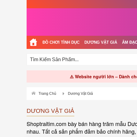
ĐỒ CHƠI TÌNH DỤC
DƯƠNG VẬT GIẢ
ÂM ĐẠO
⚠️ Website người lớn – Dành cho
Trang Chủ
Dương Vật Giả
DƯƠNG VẬT GIẢ
Shoptraitim.com bày bán hàng trăm mẫu Dương
nhau. Tất cả sản phẩm đảm bảo chính hãng,