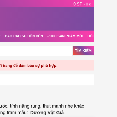
0 SP -
0 đ
Y
BAO CAO SU ĐÔN DÊN
+1000 SẢN PHẨM MỚI
ĐỒ NGỦ NỘI Y
TÌM KIẾM
rời trang để đảm bảo sự phù hợp.
ước, tính năng rung, thụt mạnh nhẹ khác
hàng trăm mẫu:
Dương Vật Giả
.