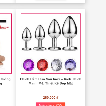
ế Giống
Phích Cắm Cửa Sau Inox – Kích Thích
ng
Mạnh Mẽ, Thiết Kế Đẹp Mắt
280.000 đ
Mua Ngay - DCP2