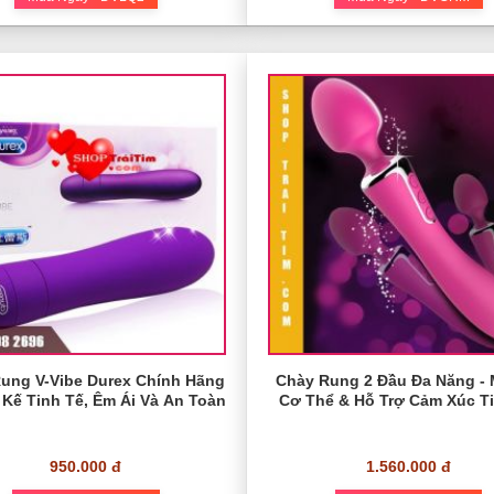
ung V-Vibe Durex Chính Hãng
Chày Rung 2 Đầu Đa Năng - 
t Kế Tinh Tế, Êm Ái Và An Toàn
Cơ Thể & Hỗ Trợ Cảm Xúc T
950.000 đ
1.560.000 đ