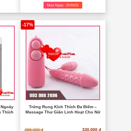
Mua Ngay - DVNG5
-17%
 Ngoáy
Trứng Rung Kích Thích Đa Điểm –
h Thích
Massage Thư Giãn Linh Hoạt Cho Nữ
399.000 đ
330.000 đ