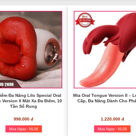
iếm Đa Năng Lilo Special Oral
Mia Oral Tongue Version II – 
 Version II Mát Xa Đa Điểm, 10
Cấp, Đa Năng Dành Cho Phá
Tần Số Rung
998.000 đ
1.220.000 đ
Mua Ngay - NL06
Mua Ngay - NL08