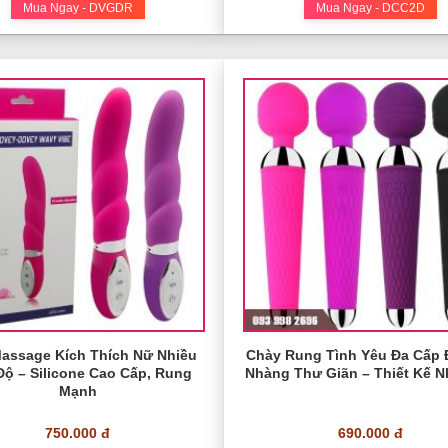
Mua Ngay - DVGDR
Mua Ngay - DCC2D
assage Kích Thích Nữ Nhiều
Chày Rung Tình Yêu Đa Cấp 
Độ – Silicone Cao Cấp, Rung
Nhàng Thư Giãn – Thiết Kế 
Mạnh
750.000 đ
690.000 đ