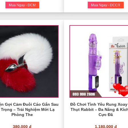
Mua Ngay - DCM
Mua Ngay - DCCR
ện Gợi Cảm Đuôi Cáo Gắn Sau
Đồ Chơi Tình Yêu Rung Xoay
 Trọng – Trải Nghiệm Mới Lạ
Thụt Rabbit – Đa Năng & Kíc
Phòng The
Cực Đã
380.000 đ
1.180.000 đ