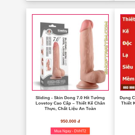
Sliding - Skin Dong 7.0 Hít Tường
Dụng C
Lovetoy Cao Cấp – Thiết Kế Chân
Thiết 
Thực, Chất Liệu An Toàn
950.000 đ
Mua Ngay - DVHT2