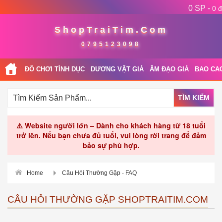
0 SP -
0 đ
ShopTraiTim.Com
0795123098
ĐỒ CHƠI TÌNH DỤC
DƯƠNG VẬT GIẢ
ÂM ĐẠO GIẢ
BAO CA
TÌM KIẾM
⚠️ Website người lớn – Dành cho khách hàng từ 18 tuổi
trở lên. Nếu bạn chưa đủ tuổi, vui lòng rời trang để đảm
bảo sự phù hợp.
Home
Câu Hỏi Thường Gặp - FAQ
CÂU HỎI THƯỜNG GẶP SHOPTRAITIM.COM