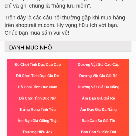
chỉ và ghi chung là “hàng lưu niệm”.
Trên đây là các câu hỏi thường gặp khi mua hàng
trên shoptraitim.com. Hy vọng hữu ích với bạn.
Chúc bạn mua sắm vui vẻ!
DANH MỤC NHỎ
Đồ Chơi Tình Dục Cao Cấp
Dương Vật Giả Cao Cấp
Đồ Chơi Tình Dục Giá Rẻ
Dương Vật Giả Giá Rẻ
Đồ Chơi Tình Dục Nam
Dương Vật Giả Đa Năng
Đồ Chơi Tình Dục Nữ
Âm Đạo Giả Giá Rẻ
Trứng Rung Tình Yêu
Âm Đạo Giả Đa Năng
Âm Đạo Giả Giống Thật
Bao Cao Su Giá Tốt
Thương Hiệu Jex
Bao Cao Su Kéo Dài