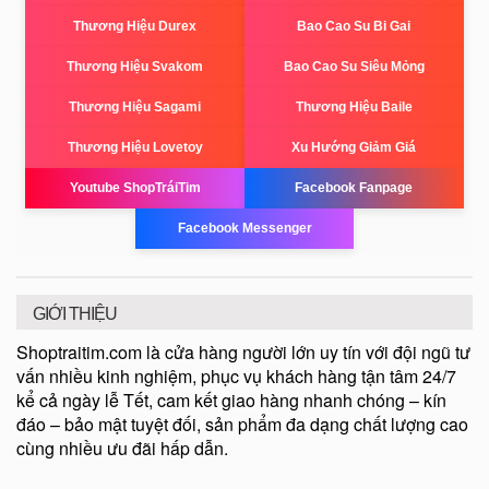
Thương Hiệu Durex
Bao Cao Su Bi Gai
Thương Hiệu Svakom
Bao Cao Su Siêu Mỏng
Thương Hiệu Sagami
Thương Hiệu Baile
Thương Hiệu Lovetoy
Xu Hướng Giảm Giá
Youtube ShopTráiTim
Facebook Fanpage
Facebook Messenger
GIỚI THIỆU
Shoptraitim.com là cửa hàng người lớn uy tín với đội ngũ tư
vấn nhiều kinh nghiệm, phục vụ khách hàng tận tâm 24/7
kể cả ngày lễ Tết, cam kết giao hàng nhanh chóng – kín
đáo – bảo mật tuyệt đối, sản phẩm đa dạng chất lượng cao
cùng nhiều ưu đãi hấp dẫn.