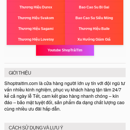
Thương Hiệu Durex
Bao Cao Su Bi Gai
Thương Hiệu Svakom
Bao Cao Su Siêu Mỏng
Thương Hiệu Sagami
Thương Hiệu Baile
Thương Hiệu Lovetoy
Xu Hướng Giảm Giá
Youtube ShopTráiTim
GIỚI THIỆU
Shoptraitim.com là cửa hàng người lớn uy tín với đội ngũ tư
vấn nhiều kinh nghiệm, phục vụ khách hàng tận tâm 24/7
kể cả ngày lễ Tết, cam kết giao hàng nhanh chóng – kín
đáo – bảo mật tuyệt đối, sản phẩm đa dạng chất lượng cao
cùng nhiều ưu đãi hấp dẫn.
CÁCH SỬ DỤNG VÀ LƯU Ý