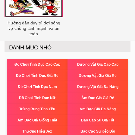
Hướng dẫn duy trì đời sống
vợ chồng lành mạnh và an
toàn
DANH MỤC NHỎ
Đồ Chơi Tình Dục Cao Cấp
Dương Vật Giả Cao Cấp
Đồ Chơi Tình Dục Giá Rẻ
Dương Vật Giả Giá Rẻ
Đồ Chơi Tình Dục Nam
Dương Vật Giả Đa Năng
Đồ Chơi Tình Dục Nữ
Âm Đạo Giả Giá Rẻ
Trứng Rung Tình Yêu
Âm Đạo Giả Đa Năng
Âm Đạo Giả Giống Thật
Bao Cao Su Giá Tốt
Thương Hiệu Jex
Bao Cao Su Kéo Dài