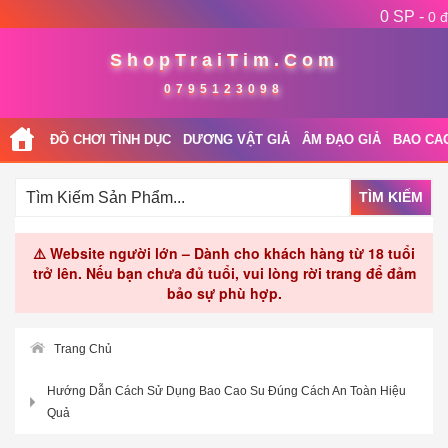
0 SP -
0 đ
ShopTraiTim.Com
0795123098
ĐỒ CHƠI TÌNH DỤC
DƯƠNG VẬT GIẢ
ÂM ĐẠO GIẢ
BAO CA
TÌM KIẾM
⚠️ Website người lớn – Dành cho khách hàng từ 18 tuổi
trở lên. Nếu bạn chưa đủ tuổi, vui lòng rời trang để đảm
bảo sự phù hợp.
Trang Chủ
Hướng Dẫn Cách Sử Dụng Bao Cao Su Đúng Cách An Toàn Hiệu
Quả