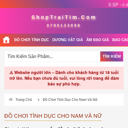
0 SP -
0 đ
ShopTraiTim.Com
0795123098
ĐỒ CHƠI TÌNH DỤC
DƯƠNG VẬT GIẢ
ÂM ĐẠO GIẢ
BAO CA
TÌM KIẾM
⚠️ Website người lớn – Dành cho khách hàng từ 18 tuổi
trở lên. Nếu bạn chưa đủ tuổi, vui lòng rời trang để đảm
bảo sự phù hợp.
Trang Chủ
Đồ Chơi Tình Dục Cho Nam Và Nữ
ĐỒ CHƠI TÌNH DỤC CHO NAM VÀ NỮ