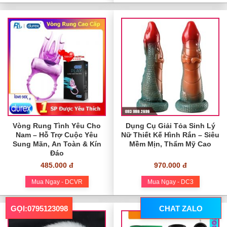
Vòng Rung Tình Yêu Cho
Dụng Cụ Giải Tỏa Sinh Lý
Nam – Hỗ Trợ Cuộc Yêu
Nữ Thiết Kế Hình Rắn – Siêu
Sung Mãn, An Toàn & Kín
Mềm Mịn, Thẩm Mỹ Cao
Đáo
485.000 đ
970.000 đ
Mua Ngay - DCVR
Mua Ngay - DC3
GỌI:0795123098
CHAT ZALO