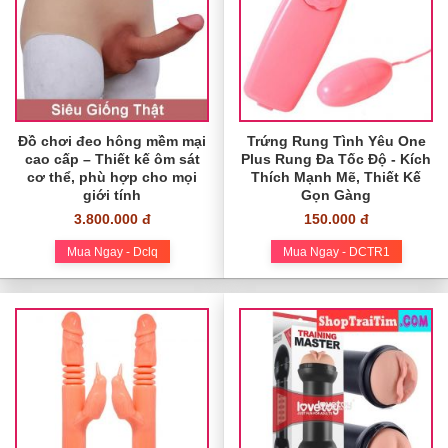
Đồ chơi đeo hông mềm mại
Trứng Rung Tình Yêu One
cao cấp – Thiết kế ôm sát
Plus Rung Đa Tốc Độ - Kích
cơ thể, phù hợp cho mọi
Thích Mạnh Mẽ, Thiết Kế
giới tính
Gọn Gàng
3.800.000 đ
150.000 đ
Mua Ngay - Dclq
Mua Ngay - DCTR1