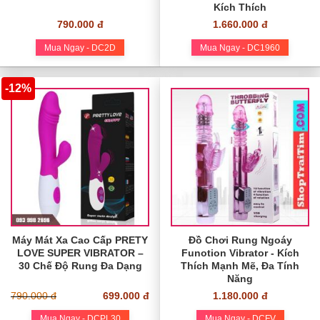
Kích Thích
790.000 đ
1.660.000 đ
Mua Ngay - DC2D
Mua Ngay - DC1960
-12%
Máy Mát Xa Cao Cấp PRETY
Đồ Chơi Rung Ngoáy
LOVE SUPER VIBRATOR –
Funotion Vibrator - Kích
30 Chế Độ Rung Đa Dạng
Thích Mạnh Mẽ, Đa Tính
Năng
790.000 đ
699.000 đ
1.180.000 đ
Mua Ngay - DCPL30
Mua Ngay - DCFV