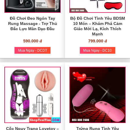
Đồ Chơi Đeo Ngón Tay
Bộ Đồ Chơi Tình Yêu BDSM
Rung Massage - Trợ Thủ
10 Món – Khám Phá Cảm
Đắc Lực Màn Dạo Đầu
Giác Mới Lạ, Kích Thích
Mạnh
590.000 đ
799.000 đ
Mua Ngay - DCDT
Mua Ngay - DC10
Cốc Ngụy Trang Lovetoy –
Trứng Rung Tình Yêu