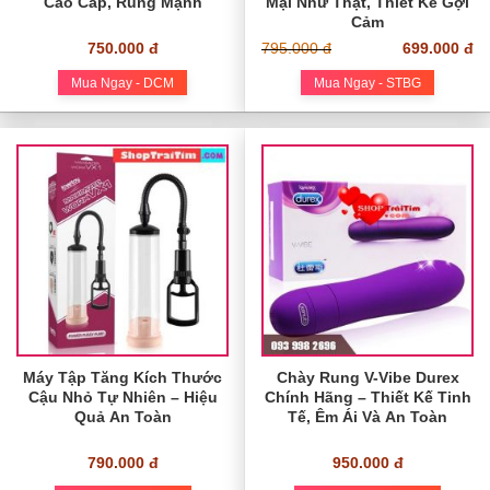
Cao Cấp, Rung Mạnh
Mại Như Thật, Thiết Kế Gợi
Cảm
750.000 đ
795.000 đ
699.000 đ
Mua Ngay - DCM
Mua Ngay - STBG
Máy Tập Tăng Kích Thước
Chày Rung V-Vibe Durex
Cậu Nhỏ Tự Nhiên – Hiệu
Chính Hãng – Thiết Kế Tinh
Quả An Toàn
Tế, Êm Ái Và An Toàn
790.000 đ
950.000 đ