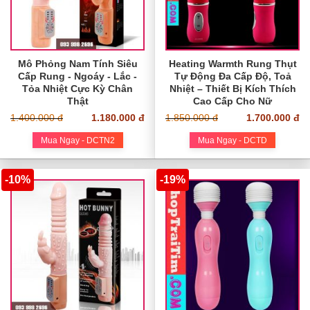
Mô Phỏng Nam Tính Siêu
Heating Warmth Rung Thụt
Cấp Rung - Ngoáy - Lắc -
Tự Động Đa Cấp Độ, Toả
Tỏa Nhiệt Cực Kỳ Chân
Nhiệt – Thiết Bị Kích Thích
Thật
Cao Cấp Cho Nữ
1.400.000 đ
1.180.000 đ
1.850.000 đ
1.700.000 đ
Mua Ngay - DCTN2
Mua Ngay - DCTD
-10%
-19%