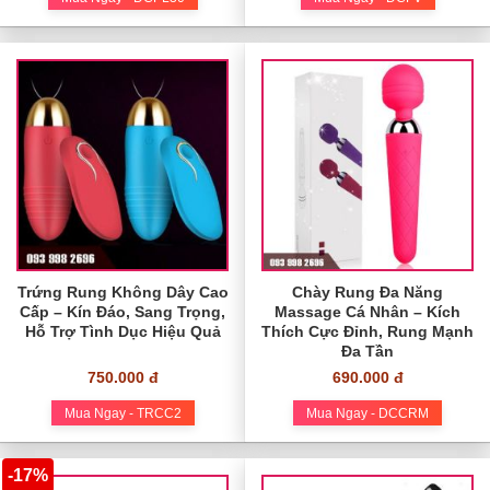
Trứng Rung Không Dây Cao
Chày Rung Đa Năng
Cấp – Kín Đáo, Sang Trọng,
Massage Cá Nhân – Kích
Hỗ Trợ Tình Dục Hiệu Quả
Thích Cực Đỉnh, Rung Mạnh
Đa Tần
750.000 đ
690.000 đ
Mua Ngay - TRCC2
Mua Ngay - DCCRM
-17%