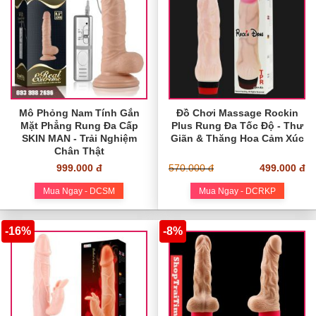
Mô Phỏng Nam Tính Gắn
Đồ Chơi Massage Rockin
Mặt Phẳng Rung Đa Cấp
Plus Rung Đa Tốc Độ - Thư
SKIN MAN - Trải Nghiệm
Giãn & Thăng Hoa Cảm Xúc
Chân Thật
999.000 đ
570.000 đ
499.000 đ
Mua Ngay - DCSM
Mua Ngay - DCRKP
-16%
-8%