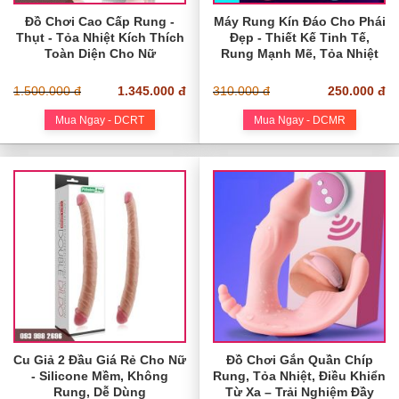
Đồ Chơi Cao Cấp Rung -
Máy Rung Kín Đáo Cho Phái
Thụt - Tỏa Nhiệt Kích Thích
Đẹp - Thiết Kế Tinh Tế,
Toàn Diện Cho Nữ
Rung Mạnh Mẽ, Tỏa Nhiệt
1.500.000 đ
1.345.000 đ
310.000 đ
250.000 đ
Mua Ngay - DCRT
Mua Ngay - DCMR
Cu Giả 2 Đầu Giá Rẻ Cho Nữ
Đồ Chơi Gắn Quần Chíp
- Silicone Mềm, Không
Rung, Tỏa Nhiệt, Điều Khiển
Rung, Dễ Dùng
Từ Xa – Trải Nghiệm Đầy