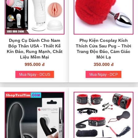
Dụng Cụ Dành Cho Nam
Phụ Kiện Cosplay Kích
Bóp Thân USA - Thiết Kế
Thích Cửa Sau Pug – Thời
Kín Đáo, Rung Mạnh, Chất
Trang Độc Đáo, Cảm Giác
Liệu Mềm Mại
Mới Lạ
995.000 đ
350.000 đ
Mua Ngay - DCUS
Mua Ngay - DCP