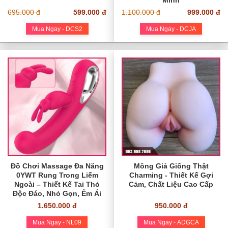
Minh
695.000 đ
599.000 đ
1.100.000 đ
999.000 đ
Mua Ngay - DCS2
Mua Ngay - DCJA
Đồ Chơi Massage Đa Năng
Mông Giả Giống Thật
0YWT Rung Trong Liếm
Charming - Thiết Kế Gợi
Ngoài – Thiết Kế Tai Thỏ
Cảm, Chất Liệu Cao Cấp
Độc Đáo, Nhỏ Gọn, Êm Ái
1.650.000 đ
950.000 đ
Mua Ngay - NL09
Mua Ngay - ADGCA