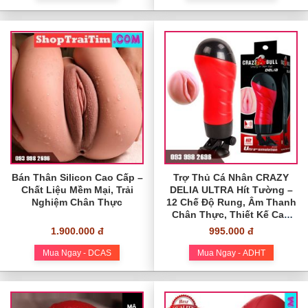
Bán Thân Silicon Cao Cấp –
Trợ Thủ Cá Nhân CRAZY
Chất Liệu Mềm Mại, Trải
DELIA ULTRA Hít Tường –
Nghiệm Chân Thực
12 Chế Độ Rung, Âm Thanh
Chân Thực, Thiết Kế Cao
Cấp
1.900.000 đ
995.000 đ
Mua Ngay - DCAS
Mua Ngay - ADHT