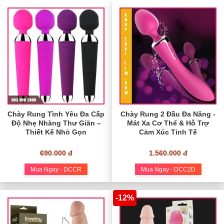
Chày Rung Tình Yêu Đa Cấp
Chày Rung 2 Đầu Đa Năng -
Độ Nhẹ Nhàng Thư Giãn –
Mát Xa Cơ Thể & Hỗ Trợ
Thiết Kế Nhỏ Gọn
Cảm Xúc Tinh Tế
690.000 đ
1.560.000 đ
Mua Ngay - DCCR
Mua Ngay - DCC2D
-12%