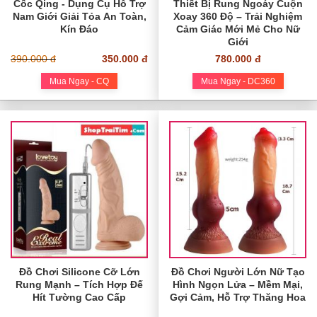
Cốc Qing - Dụng Cụ Hỗ Trợ
Thiết Bị Rung Ngoáy Cuộn
Nam Giới Giải Tỏa An Toàn,
Xoay 360 Độ – Trải Nghiệm
Kín Đáo
Cảm Giác Mới Mẻ Cho Nữ
Giới
390.000 đ
350.000 đ
780.000 đ
Mua Ngay - CQ
Mua Ngay - DC360
Đồ Chơi Silicone Cỡ Lớn
Đồ Chơi Người Lớn Nữ Tạo
Rung Mạnh – Tích Hợp Đế
Hình Ngọn Lửa – Mềm Mại,
Hít Tường Cao Cấp
Gợi Cảm, Hỗ Trợ Thăng Hoa