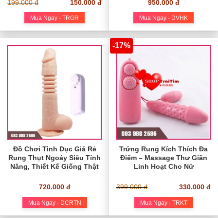
199.000 đ
150.000 đ
950.000 đ
Mua Ngay - TRGR
Mua Ngay - DVHK
-17%
Đồ Chơi Tình Dục Giá Rẻ
Trứng Rung Kích Thích Đa
Rung Thụt Ngoáy Siêu Tính
Điểm – Massage Thư Giãn
Năng, Thiết Kế Giống Thật
Linh Hoạt Cho Nữ
720.000 đ
399.000 đ
330.000 đ
Mua Ngay - DCRTN
Mua Ngay - TRKT