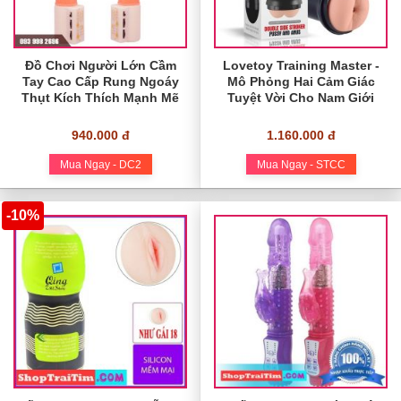
Đồ Chơi Người Lớn Cầm
Lovetoy Training Master -
Tay Cao Cấp Rung Ngoáy
Mô Phỏng Hai Cảm Giác
Thụt Kích Thích Mạnh Mẽ
Tuyệt Vời Cho Nam Giới
940.000 đ
1.160.000 đ
Mua Ngay - DC2
Mua Ngay - STCC
-10%