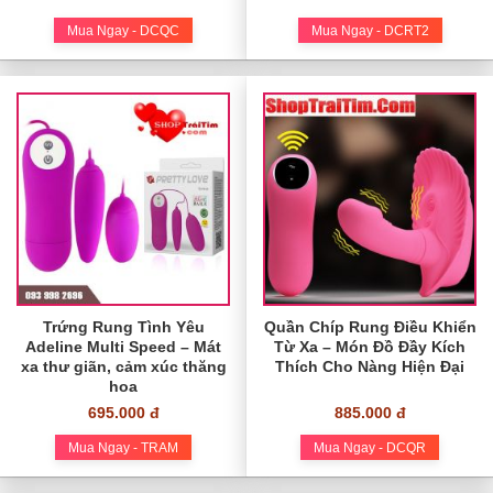
Mua Ngay - DCQC
Mua Ngay - DCRT2
Trứng Rung Tình Yêu
Quần Chíp Rung Điều Khiển
Adeline Multi Speed – Mát
Từ Xa – Món Đồ Đầy Kích
xa thư giãn, cảm xúc thăng
Thích Cho Nàng Hiện Đại
hoa
695.000 đ
885.000 đ
Mua Ngay - TRAM
Mua Ngay - DCQR