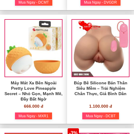
Mua Ngay - DCMT
Mua Ngay - DVGDR
Máy Mát Xa Bên Ngoài
Búp Bê Silicone Bán Thân
Pretty Love Pineapple
Siêu Mềm – Trải Nghiệm
Secret – Nhỏ Gọn, Mạnh Mẽ,
Chân Thực, Giá Bình Dân
Đầy Bất Ngờ
666.000 đ
1.100.000 đ
Mua Ngay - MXR1
Mua Ngay - DCBT
-3%