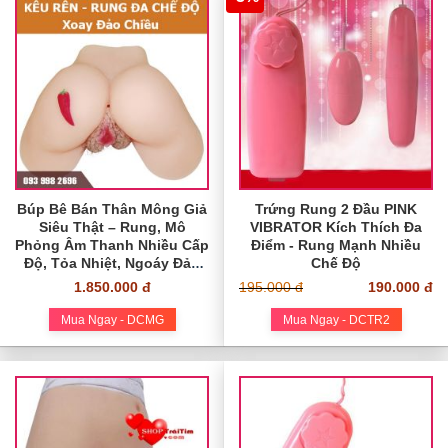
Búp Bê Bán Thân Mông Giả
Trứng Rung 2 Đầu PINK
Siêu Thật – Rung, Mô
VIBRATOR Kích Thích Đa
Phỏng Âm Thanh Nhiều Cấp
Điểm - Rung Mạnh Nhiều
Độ, Tỏa Nhiệt, Ngoáy Đảo
Chế Độ
Chiều
1.850.000 đ
195.000 đ
190.000 đ
Mua Ngay - DCMG
Mua Ngay - DCTR2