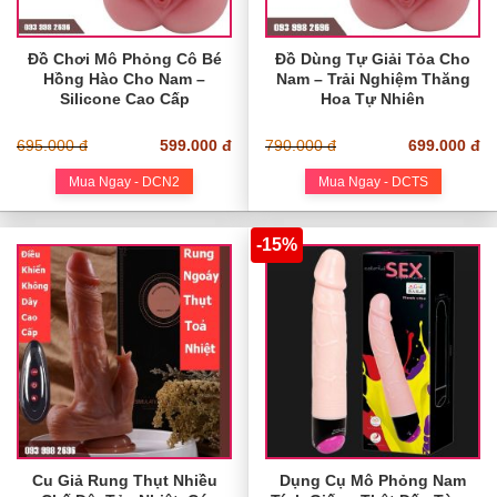
Đồ Chơi Mô Phỏng Cô Bé
Đồ Dùng Tự Giải Tỏa Cho
Hồng Hào Cho Nam –
Nam – Trải Nghiệm Thăng
Silicone Cao Cấp
Hoa Tự Nhiên
695.000 đ
599.000 đ
790.000 đ
699.000 đ
Mua Ngay - DCN2
Mua Ngay - DCTS
-15%
Cu Giả Rung Thụt Nhiều
Dụng Cụ Mô Phỏng Nam