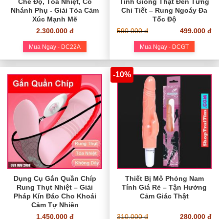
Chế Độ, Tỏa Nhiệt, Có
Tính Giống Thật Đến Từng
Nhánh Phụ - Giải Tỏa Cảm
Chi Tiết – Rung Ngoáy Đa
Xúc Mạnh Mẽ
Tốc Độ
2.300.000 đ
590.000 đ
499.000 đ
Mua Ngay - DC22A
Mua Ngay - DCGT
-10%
Dụng Cụ Gắn Quần Chíp
Thiết Bị Mô Phỏng Nam
Rung Thụt Nhiệt – Giải
Tính Giá Rẻ – Tận Hưởng
Pháp Kín Đáo Cho Khoái
Cảm Giác Thật
Cảm Tự Nhiên
1.450.000 đ
310.000 đ
280.000 đ