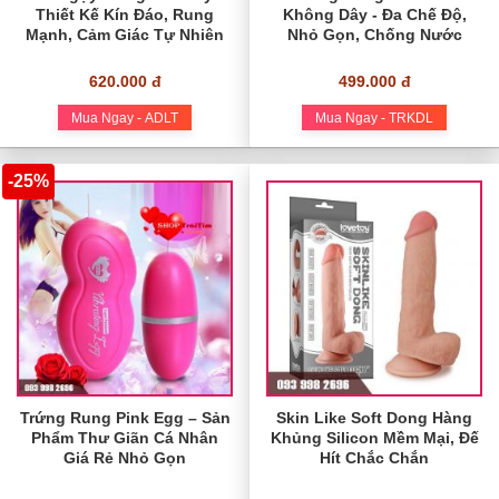
Thiết Kế Kín Đáo, Rung
Không Dây - Đa Chế Độ,
Mạnh, Cảm Giác Tự Nhiên
Nhỏ Gọn, Chống Nước
620.000 đ
499.000 đ
Mua Ngay - ADLT
Mua Ngay - TRKDL
-25%
Trứng Rung Pink Egg – Sản
Skin Like Soft Dong Hàng
Phẩm Thư Giãn Cá Nhân
Khủng Silicon Mềm Mại, Đế
Giá Rẻ Nhỏ Gọn
Hít Chắc Chắn