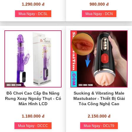
1.290.000 đ
980.000 đ
Mua Ngay - DCSL
Mua Ngay - DCN
Đồ Chơi Cao Cấp Đa Năng
Sucking & Vibrating Male
Rung Xoay Ngoáy Thụt - Có
Mastubator - Thiết Bị Giải
Màn Hình LCD
Tỏa Công Nghệ Cao
1.180.000 đ
2.150.000 đ
Mua Ngay - DCCC
Mua Ngay - DCLT9