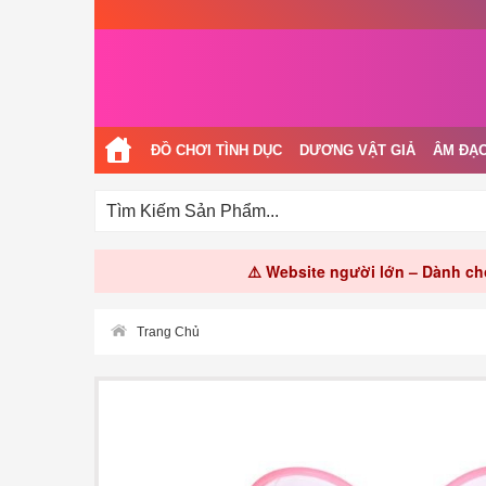
ĐỒ CHƠI TÌNH DỤC
DƯƠNG VẬT GIẢ
ÂM ĐẠO
⚠️ Website người lớn – Dành cho
Trang Chủ