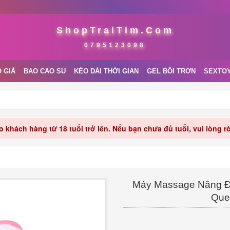
ShopTraiTim.Com
0795123098
 GIẢ
BAO CAO SU
KÉO DÀI THỜI GIAN
GEL BÔI TRƠN
SEXTO
 khách hàng từ 18 tuổi trở lên. Nếu bạn chưa đủ tuổi, vui lòng 
Máy Massage Nâng Đ
Que