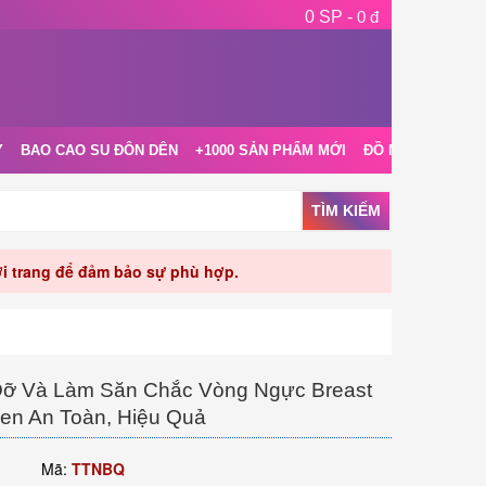
0 SP -
0 đ
Y
BAO CAO SU ĐÔN DÊN
+1000 SẢN PHẨM MỚI
ĐỒ NGỦ NỘI Y
TÌM KIẾM
rời trang để đảm bảo sự phù hợp.
ỡ Và Làm Săn Chắc Vòng Ngực Breast
en An Toàn, Hiệu Quả
Mã:
TTNBQ