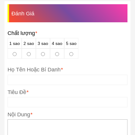
Đánh Giá
Chất lượng
*
1 sao
2 sao
3 sao
4 sao
5 sao
Họ Tên Hoặc Bí Danh
*
Tiêu Đề
*
Nội Dung
*