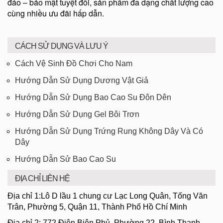
đáo – bảo mật tuyệt đối, sản phẩm đa dạng chất lượng cao
cùng nhiều ưu đãi hấp dẫn.
CÁCH SỬ DỤNG VÀ LƯU Ý
Cách Vệ Sinh Đồ Chơi Cho Nam
Hướng Dẫn Sử Dụng Dương Vật Giả
Hướng Dẫn Sử Dụng Bao Cao Su Đôn Dên
Hướng Dẫn Sử Dụng Gel Bôi Trơn
Hướng Dẫn Sử Dụng Trứng Rung Không Dây Và Có
Dây
Hướng Dẫn Sử Bao Cao Su
ĐỊA CHỈ LIÊN HỆ
Địa chỉ 1:Lô D lầu 1 chung cư Lạc Long Quân, Tống Văn
Trân, Phường 5, Quận 11, Thành Phố Hồ Chí Minh
Địa chỉ 2: 772 Điện Biên Phủ, Phường 22, Bình Thạnh,