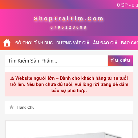
0 SP -
0 đ
ShopTraiTim.Com
0795123098
ĐỒ CHƠI TÌNH DỤC
DƯƠNG VẬT GIẢ
ÂM ĐẠO GIẢ
BAO CA
TÌM KIẾM
⚠️ Website người lớn – Dành cho khách hàng từ 18 tuổi
trở lên. Nếu bạn chưa đủ tuổi, vui lòng rời trang để đảm
bảo sự phù hợp.
Trang Chủ