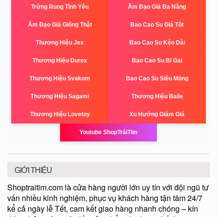
Trứng Rung Tình Yêu
Âm Đạo Giả Đa Năng
Âm Đạo Giả Giống Thật
Bao Cao Su Giá Tốt
Thương Hiệu Jex
Bao Cao Su Kéo Dài
Thương Hiệu Durex
Bao Cao Su Bi Gai
Thương Hiệu Svakom
Bao Cao Su Siêu Mỏng
Thương Hiệu Sagami
Thương Hiệu Baile
Thương Hiệu Lovetoy
Xu Hướng Giảm Giá
Youtube ShopTráiTim
GIỚI THIỆU
Shoptraitim.com là cửa hàng người lớn uy tín với đội ngũ tư
vấn nhiều kinh nghiệm, phục vụ khách hàng tận tâm 24/7
kể cả ngày lễ Tết, cam kết giao hàng nhanh chóng – kín