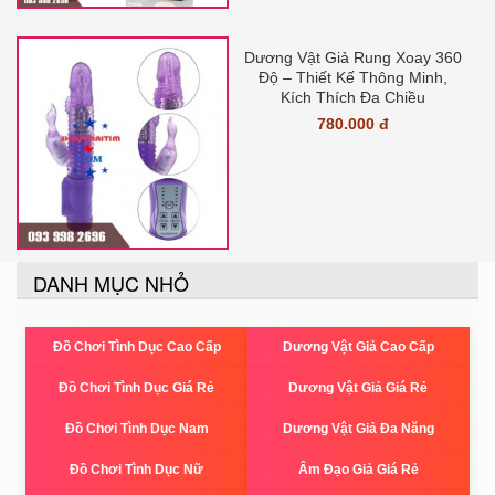
Dương Vật Giả Rung Xoay 360
Độ – Thiết Kế Thông Minh,
Kích Thích Đa Chiều
780.000 đ
DANH MỤC NHỎ
Đồ Chơi Tình Dục Cao Cấp
Dương Vật Giả Cao Cấp
Đồ Chơi Tình Dục Giá Rẻ
Dương Vật Giả Giá Rẻ
Đồ Chơi Tình Dục Nam
Dương Vật Giả Đa Năng
Đồ Chơi Tình Dục Nữ
Âm Đạo Giả Giá Rẻ