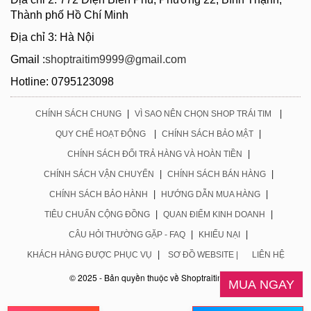
Thành phố Hồ Chí Minh
Địa chỉ 3: Hà Nội
Gmail :
shoptraitim9999@gmail.com
Hotline: 0795123098
|
|
CHÍNH SÁCH CHUNG
VÌ SAO NÊN CHỌN SHOP TRÁI TIM
|
|
QUY CHẾ HOẠT ĐỘNG
CHÍNH SÁCH BẢO MẬT
|
CHÍNH SÁCH ĐỔI TRẢ HÀNG VÀ HOÀN TIỀN
|
|
CHÍNH SÁCH VẬN CHUYỂN
CHÍNH SÁCH BÁN HÀNG
|
|
CHÍNH SÁCH BẢO HÀNH
HƯỚNG DẪN MUA HÀNG
|
|
TIÊU CHUẨN CỘNG ĐỒNG
QUAN ĐIỂM KINH DOANH
|
|
CÂU HỎI THƯỜNG GẶP - FAQ
KHIẾU NẠI
|
KHÁCH HÀNG ĐƯỢC PHỤC VỤ
SƠ ĐỒ WEBSITE |
LIÊN HỆ
© 2025 - Bản quyền thuộc về Shoptraitim.com
MUA NGAY