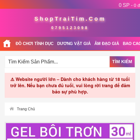
0 SP -
0 đ
ShopTraiTim.Com
0795123098
ĐỒ CHƠI TÌNH DỤC
DƯƠNG VẬT GIẢ
ÂM ĐẠO GIẢ
BAO CA
TÌM KIẾM
⚠️ Website người lớn – Dành cho khách hàng từ 18 tuổi
trở lên. Nếu bạn chưa đủ tuổi, vui lòng rời trang để đảm
bảo sự phù hợp.
Trang Chủ