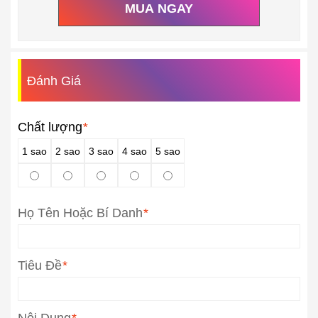
MUA NGAY
Đánh Giá
Chất lượng
*
1 sao
2 sao
3 sao
4 sao
5 sao
Họ Tên Hoặc Bí Danh
*
Tiêu Đề
*