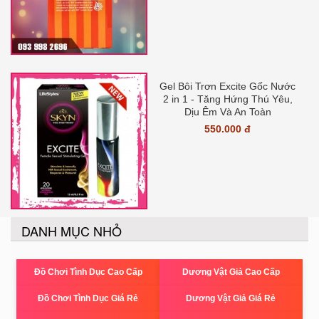
Gel Bôi Trơn Excite Gốc Nước
2 in 1 - Tăng Hứng Thú Yêu,
Dịu Êm Và An Toàn
550.000 đ
DANH MỤC NHỎ
Đồ Chơi Tình Dục Cao Cấp
Dương Vật Giả Cao Cấp
Đồ Chơi Tình Dục Giá Rẻ
Dương Vật Giả Giá Rẻ