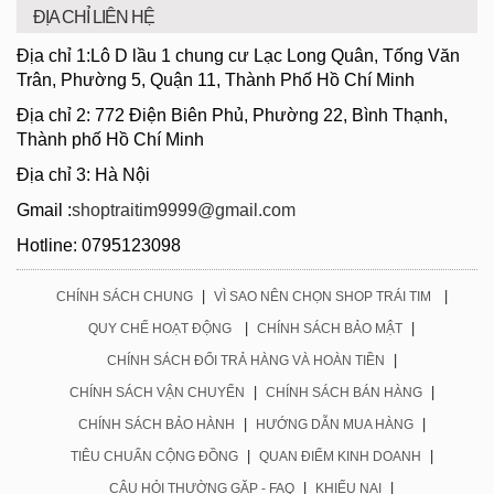
ĐỊA CHỈ LIÊN HỆ
Địa chỉ 1:Lô D lầu 1 chung cư Lạc Long Quân, Tống Văn
Trân, Phường 5, Quận 11, Thành Phố Hồ Chí Minh
Địa chỉ 2: 772 Điện Biên Phủ, Phường 22, Bình Thạnh,
Thành phố Hồ Chí Minh
Địa chỉ 3: Hà Nội
Gmail :
shoptraitim9999@gmail.com
Hotline: 0795123098
|
|
CHÍNH SÁCH CHUNG
VÌ SAO NÊN CHỌN SHOP TRÁI TIM
|
|
QUY CHẾ HOẠT ĐỘNG
CHÍNH SÁCH BẢO MẬT
|
CHÍNH SÁCH ĐỔI TRẢ HÀNG VÀ HOÀN TIỀN
|
|
CHÍNH SÁCH VẬN CHUYỂN
CHÍNH SÁCH BÁN HÀNG
|
|
CHÍNH SÁCH BẢO HÀNH
HƯỚNG DẪN MUA HÀNG
|
|
TIÊU CHUẨN CỘNG ĐỒNG
QUAN ĐIỂM KINH DOANH
|
|
CÂU HỎI THƯỜNG GẶP - FAQ
KHIẾU NẠI