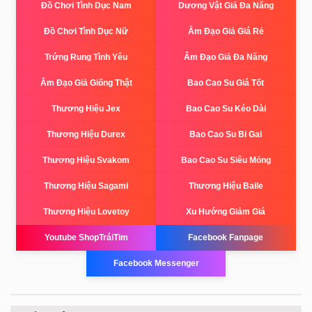
Đồ Chơi Tình Dục Nam
Dương Vật Giả Đa Năng
Đồ Chơi Tình Dục Nữ
Âm Đạo Giả Giá Rẻ
Trứng Rung Tình Yêu
Âm Đạo Giả Đa Năng
Âm Đạo Giả Giống Thật
Bao Cao Su Giá Tốt
Thương Hiệu Jex
Bao Cao Su Kéo Dài
Thương Hiệu Durex
Bao Cao Su Bi Gai
Thương Hiệu Svakom
Bao Cao Su Siêu Mỏng
Thương Hiệu Sagami
Thương Hiệu Baile
Thương Hiệu Lovetoy
Xu Hướng Giảm Giá
Youtube ShopTráiTim
Facebook Fanpage
Facebook Messenger