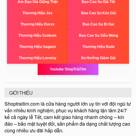
Âm Đạo Giả Giống Thật
Bao Cao Su Giá Tốt
Thương Hiệu Jex
Bao Cao Su Kéo Dài
Thương Hiệu Durex
Bao Cao Su Bi Gai
Thương Hiệu Svakom
Bao Cao Su Siêu Mỏng
Thương Hiệu Sagami
Thương Hiệu Baile
Thương Hiệu Lovetoy
Xu Hướng Giảm Giá
Youtube ShopTráiTim
GIỚI THIỆU
Shoptraitim.com là cửa hàng người lớn uy tín với đội ngũ tư
vấn nhiều kinh nghiệm, phục vụ khách hàng tận tâm 24/7
kể cả ngày lễ Tết, cam kết giao hàng nhanh chóng – kín
đáo – bảo mật tuyệt đối, sản phẩm đa dạng chất lượng cao
cùng nhiều ưu đãi hấp dẫn.