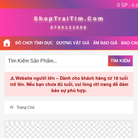
0 SP -
0 đ
ShopTraiTim.Com
0795123098
ĐỒ CHƠI TÌNH DỤC
DƯƠNG VẬT GIẢ
ÂM ĐẠO GIẢ
BAO CA
TÌM KIẾM
⚠️ Website người lớn – Dành cho khách hàng từ 18 tuổi
trở lên. Nếu bạn chưa đủ tuổi, vui lòng rời trang để đảm
bảo sự phù hợp.
Trang Chủ