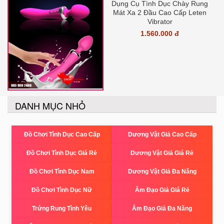
Dụng Cụ Tình Dục Chày Rung
Mát Xa 2 Đầu Cao Cấp Leten
Vibrator
1.560.000 đ
DANH MỤC NHỎ
Đồ Chơi Tình Dục Cao Cấp
Dương Vật Giả Cao Cấp
Đồ Chơi Tình Dục Giá Rẻ
Dương Vật Giả Giá Rẻ
Đồ Chơi Tình Dục Nam
Dương Vật Giả Đa Năng
Đồ Chơi Tình Dục Nữ
Âm Đạo Giả Giá Rẻ
Trứng Rung Tình Yêu
Âm Đạo Giả Đa Năng