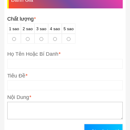
Đánh Giá
Chất lượng
*
1 sao
2 sao
3 sao
4 sao
5 sao
Họ Tên Hoặc Bí Danh
*
Tiêu Đề
*
Nội Dung
*