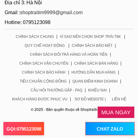
Địa chỉ 3: Hà Nội
Gmail :
shoptraitim9999@gmail.com
Hotline: 0795123098
|
|
CHÍNH SÁCH CHUNG
VÌ SAO NÊN CHỌN SHOP TRÁI TIM
|
|
QUY CHẾ HOẠT ĐỘNG
CHÍNH SÁCH BẢO MẬT
|
CHÍNH SÁCH ĐỔI TRẢ HÀNG VÀ HOÀN TIỀN
|
|
CHÍNH SÁCH VẬN CHUYỂN
CHÍNH SÁCH BÁN HÀNG
|
|
CHÍNH SÁCH BẢO HÀNH
HƯỚNG DẪN MUA HÀNG
|
|
TIÊU CHUẨN CỘNG ĐỒNG
QUAN ĐIỂM KINH DOANH
|
|
CÂU HỎI THƯỜNG GẶP - FAQ
KHIẾU NẠI
|
KHÁCH HÀNG ĐƯỢC PHỤC VỤ
SƠ ĐỒ WEBSITE |
LIÊN HỆ
© 2025 - Bản quyền thuộc về Shoptraitim.com
MUA NGAY
GỌI:0795123098
CHAT ZALO