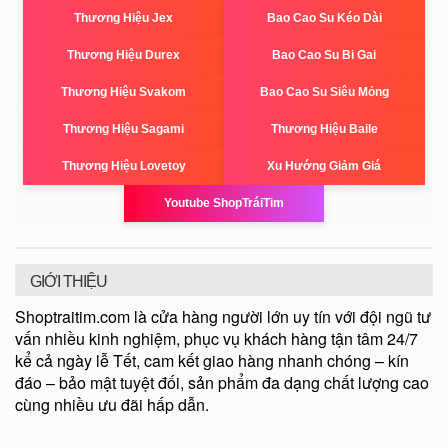
Thương Hiệu Jex
Bao Cao Su Kéo Dài
Thương Hiệu Durex
Bao Cao Su Bi Gai
Thương Hiệu Svakom
Bao Cao Su Siêu Mỏng
Thương Hiệu Sagami
Thương Hiệu Baile
Thương Hiệu Lovetoy
Xu Hướng Giảm Giá
Youtube ShopTráiTim
GIỚI THIỆU
Shoptraitim.com là cửa hàng người lớn uy tín với đội ngũ tư
vấn nhiều kinh nghiệm, phục vụ khách hàng tận tâm 24/7
kể cả ngày lễ Tết, cam kết giao hàng nhanh chóng – kín
đáo – bảo mật tuyệt đối, sản phẩm đa dạng chất lượng cao
cùng nhiều ưu đãi hấp dẫn.