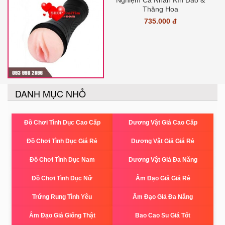
Nghiệm Cá Nhân Kín Đáo &
Thăng Hoa
735.000 đ
DANH MỤC NHỎ
Đồ Chơi Tình Dục Cao Cấp
Dương Vật Giả Cao Cấp
Đồ Chơi Tình Dục Giá Rẻ
Dương Vật Giả Giá Rẻ
Đồ Chơi Tình Dục Nam
Dương Vật Giả Đa Năng
Đồ Chơi Tình Dục Nữ
Âm Đạo Giả Giá Rẻ
Trứng Rung Tình Yêu
Âm Đạo Giả Đa Năng
Âm Đạo Giả Giống Thật
Bao Cao Su Giá Tốt