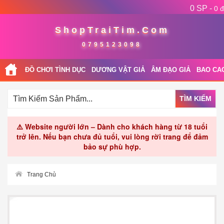
0 SP -
0 đ
ShopTraiTim.Com
0795123098
ĐỒ CHƠI TÌNH DỤC
DƯƠNG VẬT GIẢ
ÂM ĐẠO GIẢ
BAO CA
TÌM KIẾM
⚠️ Website người lớn – Dành cho khách hàng từ 18 tuổi
trở lên. Nếu bạn chưa đủ tuổi, vui lòng rời trang để đảm
bảo sự phù hợp.
Trang Chủ