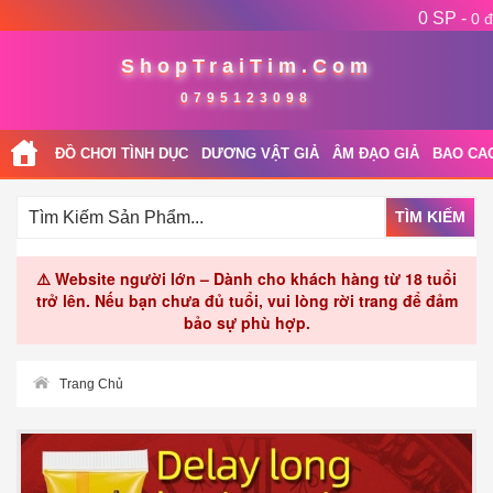
0 SP -
0 đ
ShopTraiTim.Com
0795123098
ĐỒ CHƠI TÌNH DỤC
DƯƠNG VẬT GIẢ
ÂM ĐẠO GIẢ
BAO CA
TÌM KIẾM
⚠️ Website người lớn – Dành cho khách hàng từ 18 tuổi
trở lên. Nếu bạn chưa đủ tuổi, vui lòng rời trang để đảm
bảo sự phù hợp.
Trang Chủ