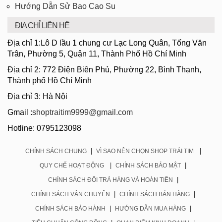
Hướng Dẫn Sử Bao Cao Su
ĐỊA CHỈ LIÊN HỆ
Địa chỉ 1:Lô D lầu 1 chung cư Lạc Long Quân, Tống Văn
Trân, Phường 5, Quận 11, Thành Phố Hồ Chí Minh
Địa chỉ 2: 772 Điện Biên Phủ, Phường 22, Bình Thạnh,
Thành phố Hồ Chí Minh
Địa chỉ 3: Hà Nội
Gmail :
shoptraitim9999@gmail.com
Hotline: 0795123098
|
|
CHÍNH SÁCH CHUNG
VÌ SAO NÊN CHỌN SHOP TRÁI TIM
|
|
QUY CHẾ HOẠT ĐỘNG
CHÍNH SÁCH BẢO MẬT
|
CHÍNH SÁCH ĐỔI TRẢ HÀNG VÀ HOÀN TIỀN
|
|
CHÍNH SÁCH VẬN CHUYỂN
CHÍNH SÁCH BÁN HÀNG
|
|
CHÍNH SÁCH BẢO HÀNH
HƯỚNG DẪN MUA HÀNG