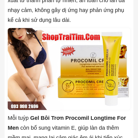
xuất từ thành phần tự nhiên, an toàn cho làn da
nhạy cảm, không gây dị ứng hay phản ứng phụ
kể cả khi sử dụng lâu dài.
Mỗi tuýp
Gel Bôi Trơn Procomil Longtime For
Men
còn bổ sung vitamin E, giúp làn da thêm
mềm mại, mang lại cảm giác êm ái khi tiếp xúc,