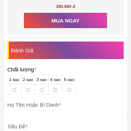
350.000 đ
MUA NGAY
Đánh Giá
Chất lượng
*
1 sao
2 sao
3 sao
4 sao
5 sao
Họ Tên Hoặc Bí Danh
*
Tiêu Đề
*