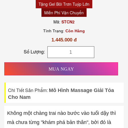
Tặng Gel Bôi Trơn Tuýp Lớn
Miễn Phí Vận Chuyển
Mã:
STCN2
Tình Trạng:
Còn Hàng
1.445.000 đ
Số Lượng:
MUA NGAY
Chi Tiết Sản Phẩm:
Mô Hình Massage Giải Tỏa
Cho Nam
Không một chàng trai nào bước vào tuổi dậy thì
mà chưa từng "khám phá bản thân", bởi đó là