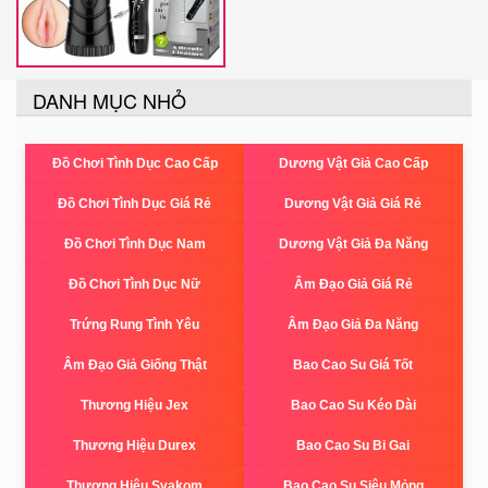
DANH MỤC NHỎ
Đồ Chơi Tình Dục Cao Cấp
Dương Vật Giả Cao Cấp
Đồ Chơi Tình Dục Giá Rẻ
Dương Vật Giả Giá Rẻ
Đồ Chơi Tình Dục Nam
Dương Vật Giả Đa Năng
Đồ Chơi Tình Dục Nữ
Âm Đạo Giả Giá Rẻ
Trứng Rung Tình Yêu
Âm Đạo Giả Đa Năng
Âm Đạo Giả Giống Thật
Bao Cao Su Giá Tốt
Thương Hiệu Jex
Bao Cao Su Kéo Dài
Thương Hiệu Durex
Bao Cao Su Bi Gai
Thương Hiệu Svakom
Bao Cao Su Siêu Mỏng