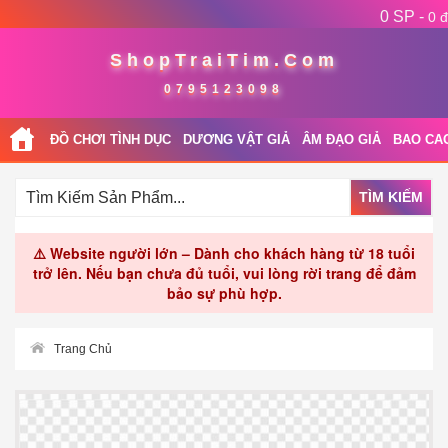
0 SP -
0 đ
ShopTraiTim.Com
0795123098
ĐỒ CHƠI TÌNH DỤC
DƯƠNG VẬT GIẢ
ÂM ĐẠO GIẢ
BAO CA
TÌM KIẾM
⚠️ Website người lớn – Dành cho khách hàng từ 18 tuổi
trở lên. Nếu bạn chưa đủ tuổi, vui lòng rời trang để đảm
bảo sự phù hợp.
Trang Chủ