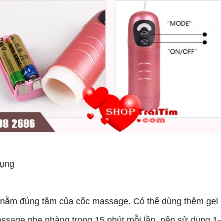
dụng
ực nằm đúng tâm của cốc massage. Có thể dùng thêm gel
assage nhẹ nhàng trong 15 phút mỗi lần, nên sử dụng 1