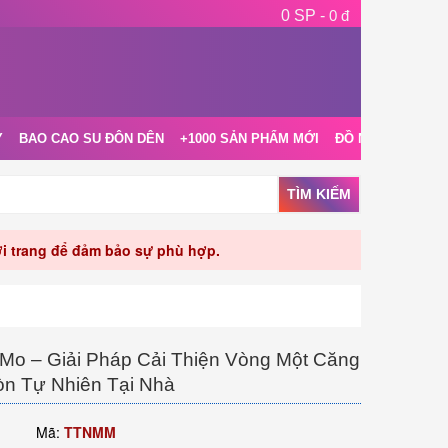
0 SP -
0 đ
Y
BAO CAO SU ĐÔN DÊN
+1000 SẢN PHẨM MỚI
ĐỒ NGỦ NỘI Y
TÌM KIẾM
rời trang để đảm bảo sự phù hợp.
o – Giải Pháp Cải Thiện Vòng Một Căng
òn Tự Nhiên Tại Nhà
Mã:
TTNMM