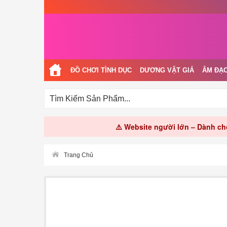
ĐỒ CHƠI TÌNH DỤC
DƯƠNG VẬT GIẢ
ÂM ĐẠO
⚠️ Website người lớn – Dành cho
Trang Chủ