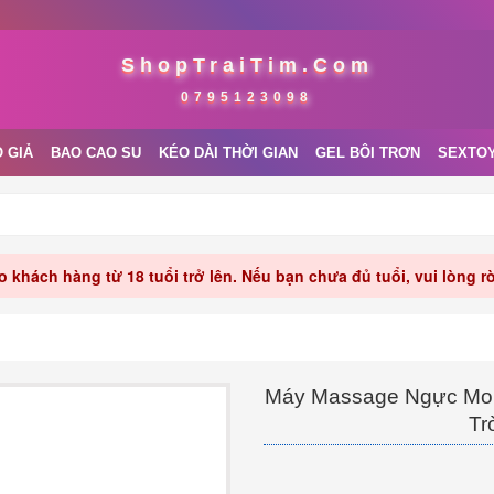
ShopTraiTim.Com
0795123098
 GIẢ
BAO CAO SU
KÉO DÀI THỜI GIAN
GEL BÔI TRƠN
SEXTO
 khách hàng từ 18 tuổi trở lên. Nếu bạn chưa đủ tuổi, vui lòng 
Máy Massage Ngực MoM
Tr