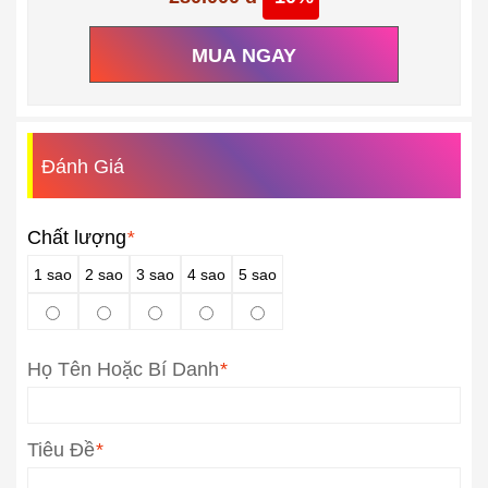
MUA NGAY
Đánh Giá
Chất lượng
*
1 sao
2 sao
3 sao
4 sao
5 sao
Họ Tên Hoặc Bí Danh
*
Tiêu Đề
*