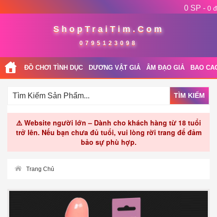
0 SP -
0 đ
ShopTraiTim.Com
0795123098
ĐỒ CHƠI TÌNH DỤC
DƯƠNG VẬT GIẢ
ÂM ĐẠO GIẢ
BAO CA
TÌM KIẾM
⚠️ Website người lớn – Dành cho khách hàng từ 18 tuổi
trở lên. Nếu bạn chưa đủ tuổi, vui lòng rời trang để đảm
bảo sự phù hợp.
Trang Chủ