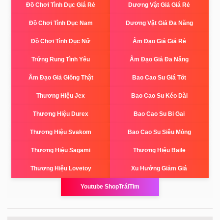
Đồ Chơi Tình Dục Giá Rẻ
Dương Vật Giả Giá Rẻ
Đồ Chơi Tình Dục Nam
Dương Vật Giả Đa Năng
Đồ Chơi Tình Dục Nữ
Âm Đạo Giả Giá Rẻ
Trứng Rung Tình Yêu
Âm Đạo Giả Đa Năng
Âm Đạo Giả Giống Thật
Bao Cao Su Giá Tốt
Thương Hiệu Jex
Bao Cao Su Kéo Dài
Thương Hiệu Durex
Bao Cao Su Bi Gai
Thương Hiệu Svakom
Bao Cao Su Siêu Mỏng
Thương Hiệu Sagami
Thương Hiệu Baile
Thương Hiệu Lovetoy
Xu Hướng Giảm Giá
Youtube ShopTráiTim