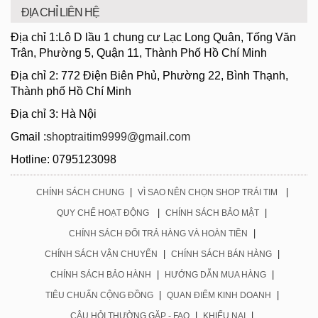
ĐỊA CHỈ LIÊN HỆ
Địa chỉ 1:Lô D lầu 1 chung cư Lạc Long Quân, Tống Văn
Trân, Phường 5, Quận 11, Thành Phố Hồ Chí Minh
Địa chỉ 2: 772 Điện Biên Phủ, Phường 22, Bình Thạnh,
Thành phố Hồ Chí Minh
Địa chỉ 3: Hà Nội
Gmail :
shoptraitim9999@gmail.com
Hotline: 0795123098
|
|
CHÍNH SÁCH CHUNG
VÌ SAO NÊN CHỌN SHOP TRÁI TIM
|
|
QUY CHẾ HOẠT ĐỘNG
CHÍNH SÁCH BẢO MẬT
|
CHÍNH SÁCH ĐỔI TRẢ HÀNG VÀ HOÀN TIỀN
|
|
CHÍNH SÁCH VẬN CHUYỂN
CHÍNH SÁCH BÁN HÀNG
|
|
CHÍNH SÁCH BẢO HÀNH
HƯỚNG DẪN MUA HÀNG
|
|
TIÊU CHUẨN CỘNG ĐỒNG
QUAN ĐIỂM KINH DOANH
|
|
CÂU HỎI THƯỜNG GẶP - FAQ
KHIẾU NẠI