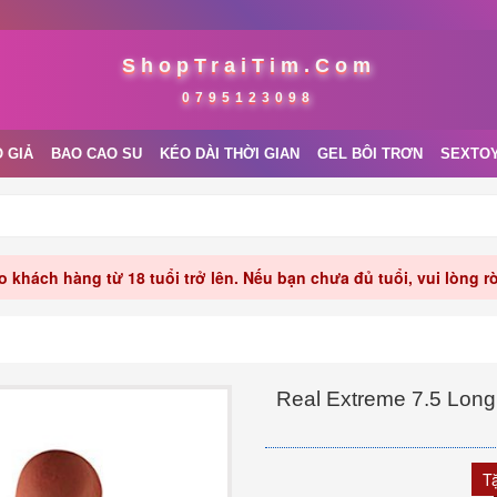
ShopTraiTim.Com
0795123098
 GIẢ
BAO CAO SU
KÉO DÀI THỜI GIAN
GEL BÔI TRƠN
SEXTO
 khách hàng từ 18 tuổi trở lên. Nếu bạn chưa đủ tuổi, vui lòng 
Real Extreme 7.5 Lon
T