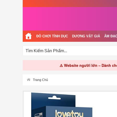
ĐỒ CHƠI TÌNH DỤC
DƯƠNG VẬT GIẢ
ÂM ĐẠO
⚠️ Website người lớn – Dành cho
Trang Chủ