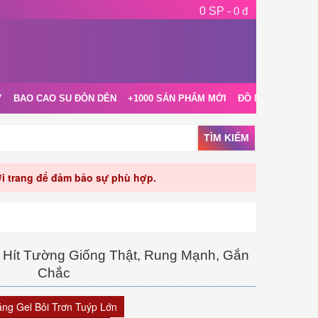
0 SP -
0 đ
Y
BAO CAO SU ĐÔN DÊN
+1000 SẢN PHẨM MỚI
ĐỒ NGỦ NỘI Y
TÌM KIẾM
rời trang để đảm bảo sự phù hợp.
g Hít Tường Giống Thật, Rung Mạnh, Gắn
Chắc
ặng Gel Bôi Trơn Tuýp Lớn