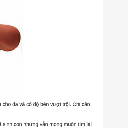
n cho da và có độ bền vượt trội. Chỉ cần
ã sinh con nhưng vẫn mong muốn tìm lại