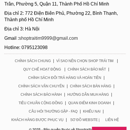
Trân, Phường 5, Quận 11, Thành Phố Hồ Chí Minh
Địa chỉ 2: 772 Điện Biên Phủ, Phường 22, Bình Thạnh,
Thành phố Hồ Chí Minh
Địa chỉ 3: Hà Nội
Gmail :
shoptraitim9999@gmail.com
Hotline: 0795123098
|
|
CHÍNH SÁCH CHUNG
VÌ SAO NÊN CHỌN SHOP TRÁI TIM
|
|
QUY CHẾ HOẠT ĐỘNG
CHÍNH SÁCH BẢO MẬT
|
CHÍNH SÁCH ĐỔI TRẢ HÀNG VÀ HOÀN TIỀN
|
|
CHÍNH SÁCH VẬN CHUYỂN
CHÍNH SÁCH BÁN HÀNG
|
|
CHÍNH SÁCH BẢO HÀNH
HƯỚNG DẪN MUA HÀNG
|
|
TIÊU CHUẨN CỘNG ĐỒNG
QUAN ĐIỂM KINH DOANH
|
|
CÂU HỎI THƯỜNG GẶP - FAQ
KHIẾU NẠI
|
KHÁCH HÀNG ĐƯỢC PHỤC VỤ
SƠ ĐỒ WEBSITE |
LIÊN HỆ
© 2025 - Bản quyền thuộc về Shoptraitim.com