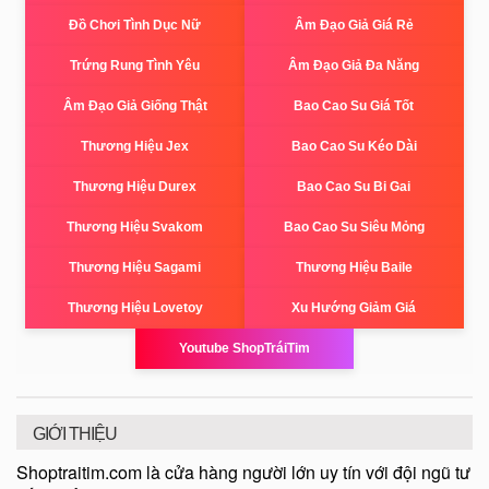
Đồ Chơi Tình Dục Nữ
Âm Đạo Giả Giá Rẻ
Trứng Rung Tình Yêu
Âm Đạo Giả Đa Năng
Âm Đạo Giả Giống Thật
Bao Cao Su Giá Tốt
Thương Hiệu Jex
Bao Cao Su Kéo Dài
Thương Hiệu Durex
Bao Cao Su Bi Gai
Thương Hiệu Svakom
Bao Cao Su Siêu Mỏng
Thương Hiệu Sagami
Thương Hiệu Baile
Thương Hiệu Lovetoy
Xu Hướng Giảm Giá
Youtube ShopTráiTim
GIỚI THIỆU
Shoptraitim.com là cửa hàng người lớn uy tín với đội ngũ tư