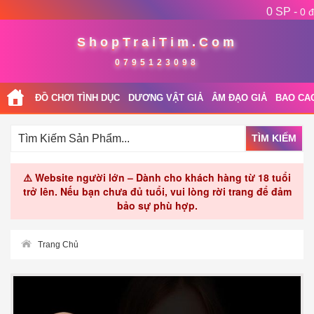
0 SP -
0 đ
ShopTraiTim.Com
0795123098
ĐỒ CHƠI TÌNH DỤC
DƯƠNG VẬT GIẢ
ÂM ĐẠO GIẢ
BAO CA
TÌM KIẾM
⚠️ Website người lớn – Dành cho khách hàng từ 18 tuổi
trở lên. Nếu bạn chưa đủ tuổi, vui lòng rời trang để đảm
bảo sự phù hợp.
Trang Chủ