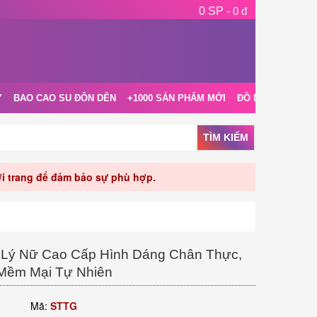
0 SP -
0 đ
Y
BAO CAO SU ĐÔN DÊN
+1000 SẢN PHẨM MỚI
ĐỒ NGỦ NỘI Y
TÌM KIẾM
rời trang để đảm bảo sự phù hợp.
 Lý Nữ Cao Cấp Hình Dáng Chân Thực,
Mềm Mại Tự Nhiên
Mã:
STTG