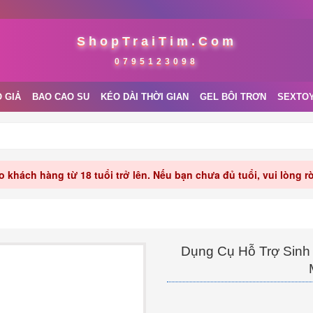
ShopTraiTim.Com
0795123098
 GIẢ
BAO CAO SU
KÉO DÀI THỜI GIAN
GEL BÔI TRƠN
SEXTO
 khách hàng từ 18 tuổi trở lên. Nếu bạn chưa đủ tuổi, vui lòng 
Dụng Cụ Hỗ Trợ Sinh