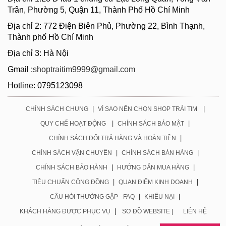
Trân, Phường 5, Quận 11, Thành Phố Hồ Chí Minh
Địa chỉ 2: 772 Điện Biên Phủ, Phường 22, Bình Thạnh,
Thành phố Hồ Chí Minh
Địa chỉ 3: Hà Nội
Gmail :
shoptraitim9999@gmail.com
Hotline: 0795123098
|
|
CHÍNH SÁCH CHUNG
VÌ SAO NÊN CHỌN SHOP TRÁI TIM
|
|
QUY CHẾ HOẠT ĐỘNG
CHÍNH SÁCH BẢO MẬT
|
CHÍNH SÁCH ĐỔI TRẢ HÀNG VÀ HOÀN TIỀN
|
|
CHÍNH SÁCH VẬN CHUYỂN
CHÍNH SÁCH BÁN HÀNG
|
|
CHÍNH SÁCH BẢO HÀNH
HƯỚNG DẪN MUA HÀNG
|
|
TIÊU CHUẨN CỘNG ĐỒNG
QUAN ĐIỂM KINH DOANH
|
|
CÂU HỎI THƯỜNG GẶP - FAQ
KHIẾU NẠI
|
KHÁCH HÀNG ĐƯỢC PHỤC VỤ
SƠ ĐỒ WEBSITE |
LIÊN HỆ