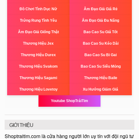
Đồ Chơi Tình Dục Nữ
Âm Đạo Giả Giá Rẻ
Trứng Rung Tình Yêu
Âm Đạo Giả Đa Năng
Âm Đạo Giả Giống Thật
Bao Cao Su Giá Tốt
Thương Hiệu Jex
Bao Cao Su Kéo Dài
Thương Hiệu Durex
Bao Cao Su Bi Gai
Thương Hiệu Svakom
Bao Cao Su Siêu Mỏng
Thương Hiệu Sagami
Thương Hiệu Baile
Thương Hiệu Lovetoy
Xu Hướng Giảm Giá
Youtube ShopTráiTim
GIỚI THIỆU
Shoptraitim.com là cửa hàng người lớn uy tín với đội ngũ tư