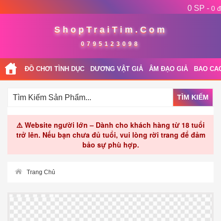
0 SP -
0 đ
ShopTraiTim.Com
0795123098
ĐỒ CHƠI TÌNH DỤC
DƯƠNG VẬT GIẢ
ÂM ĐẠO GIẢ
BAO CA
TÌM KIẾM
⚠️ Website người lớn – Dành cho khách hàng từ 18 tuổi
trở lên. Nếu bạn chưa đủ tuổi, vui lòng rời trang để đảm
bảo sự phù hợp.
Trang Chủ