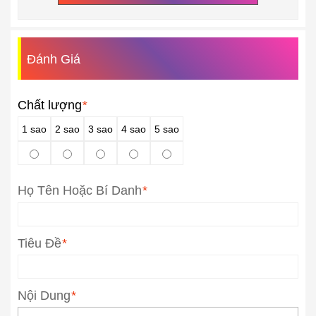
Đánh Giá
Chất lượng
*
1 sao
2 sao
3 sao
4 sao
5 sao
Họ Tên Hoặc Bí Danh
*
Tiêu Đề
*
Nội Dung
*