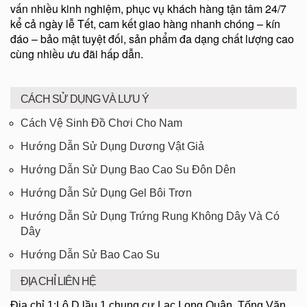
vấn nhiều kinh nghiệm, phục vụ khách hàng tận tâm 24/7
kể cả ngày lễ Tết, cam kết giao hàng nhanh chóng – kín
đáo – bảo mật tuyệt đối, sản phẩm đa dạng chất lượng cao
cùng nhiều ưu đãi hấp dẫn.
CÁCH SỬ DỤNG VÀ LƯU Ý
Cách Vệ Sinh Đồ Chơi Cho Nam
Hướng Dẫn Sử Dụng Dương Vật Giả
Hướng Dẫn Sử Dụng Bao Cao Su Đôn Dên
Hướng Dẫn Sử Dụng Gel Bôi Trơn
Hướng Dẫn Sử Dụng Trứng Rung Không Dây Và Có
Dây
Hướng Dẫn Sử Bao Cao Su
ĐỊA CHỈ LIÊN HỆ
Địa chỉ 1:Lô D lầu 1 chung cư Lạc Long Quân, Tống Văn