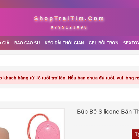
ShopTraiTim.Com
0795123098
 GIẢ
BAO CAO SU
KÉO DÀI THỜI GIAN
GEL BÔI TRƠN
SEXTO
 khách hàng từ 18 tuổi trở lên. Nếu bạn chưa đủ tuổi, vui lòng 
Búp Bê Silicone Bán T
T