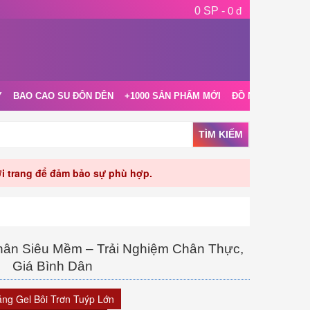
0 SP -
0 đ
Y
BAO CAO SU ĐÔN DÊN
+1000 SẢN PHẨM MỚI
ĐỒ NGỦ NỘI Y
TÌM KIẾM
rời trang để đảm bảo sự phù hợp.
hân Siêu Mềm – Trải Nghiệm Chân Thực,
Giá Bình Dân
ặng Gel Bôi Trơn Tuýp Lớn