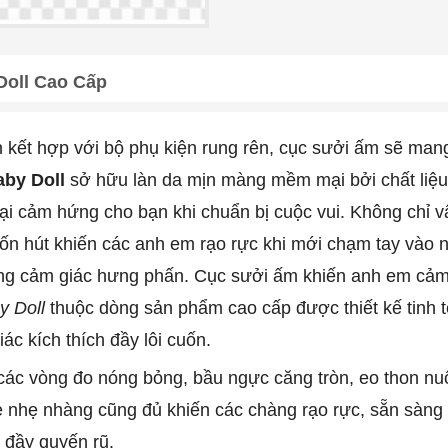
oll Cao Cấp
 kết hợp với bộ phụ kiện rung rên, cục sưởi ấm sẽ mang
by Doll
sở hữu làn da mịn màng mềm mại bởi chất liệu 
i cảm hứng cho bạn khi chuẩn bị cuộc vui. Không chỉ 
uốn hút khiến các anh em rạo rực khi mới chạm tay vào 
ăng cảm giác hưng phấn. Cục sưởi ấm khiến anh em cảm 
y Doll
thuộc dòng sản phẩm cao cấp được thiết kế tinh t
c kích thích đầy lôi cuốn.
các vòng đo nóng bỏng, bầu ngực căng tròn, eo thon nu
e nhẹ nhàng cũng đủ khiến các chàng rạo rực, sẵn sàng 
 đầy quyến rũ.