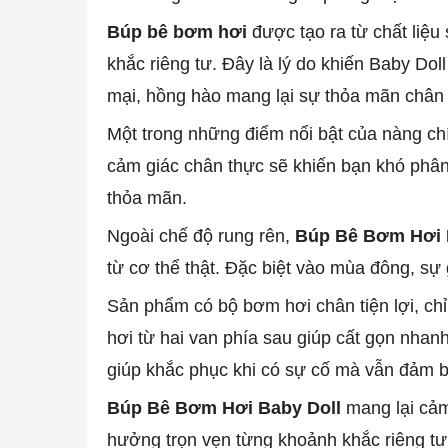
Búp bê bơm hơi
được tạo ra từ chất liệu
khắc riêng tư. Đây là lý do khiến Baby Do
mại, hồng hào mang lại sự thỏa mãn chân t
Một trong những điểm nổi bật của nàng chí
cảm giác chân thực sẽ khiến bạn khó phân 
thỏa mãn.
Ngoài chế độ rung rên,
Búp Bê Bơm Hơi 
từ cơ thể thật. Đặc biệt vào mùa đông, sự
Sản phẩm có bộ bơm hơi chân tiện lợi, ch
hơi từ hai van phía sau giúp cất gọn nha
giúp khắc phục khi có sự cố mà vẫn đảm b
Búp Bê Bơm Hơi Baby Doll
mang lại cảm
hưởng trọn vẹn từng khoảnh khắc riêng tư