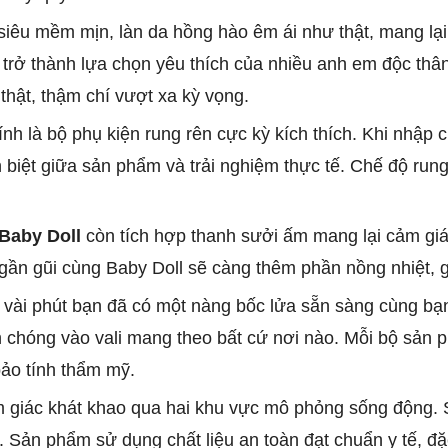
 siêu mềm mịn, làn da hồng hào êm ái như thật, mang lạ
ll trở thành lựa chọn yêu thích của nhiều anh em độc t
hật, thậm chí vượt xa kỳ vọng.
nh là bộ phụ kiện rung rên cực kỳ kích thích. Khi nhập
biệt giữa sản phẩm và trải nghiệm thực tế. Chế độ rung 
Baby Doll
còn tích hợp thanh sưởi ấm mang lại cảm giá
 gần gũi cùng Baby Doll sẽ càng thêm phần nồng nhiệt, g
ỉ vài phút bạn đã có một nàng bốc lửa sẵn sàng cùng bạ
nh chóng vào vali mang theo bất cứ nơi nào. Mỗi bộ sản
ảo tính thẩm mỹ.
 giác khát khao qua hai khu vực mô phỏng sống động. Sự
. Sản phẩm sử dụng chất liệu an toàn đạt chuẩn y tế, đ