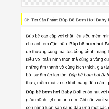
Chi Tiết Sản Phẩm:
Búp Bê Bơm Hơi Baby D
Búp bê cao cấp với chất liệu siêu mềm mịn
cho anh em độc thân.
Búp bê bơm hơi Ba
dễ thương cùng mái tóc bồng bềnh mang lạ
kiều với thân hình thon thả cùng 3 vòng c
những âm thanh vô cùng kích thích, gia t
bởi sự ấm áp lan tỏa.
Búp bê bơm hơi Bab
thực, mềm mại và se khít mang đến cảm giá
Búp bê bơm hơi Baby Doll
cuốn hút với 
giác mãnh liệt cho anh em. Chỉ cần vuốt v
còn nàng luôn sẵn sàng đáp ứng một cách