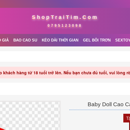
ShopTraiTim.Com
0795123098
 GIẢ
BAO CAO SU
KÉO DÀI THỜI GIAN
GEL BÔI TRƠN
SEXTO
 khách hàng từ 18 tuổi trở lên. Nếu bạn chưa đủ tuổi, vui lòng 
Baby Doll Cao C
T