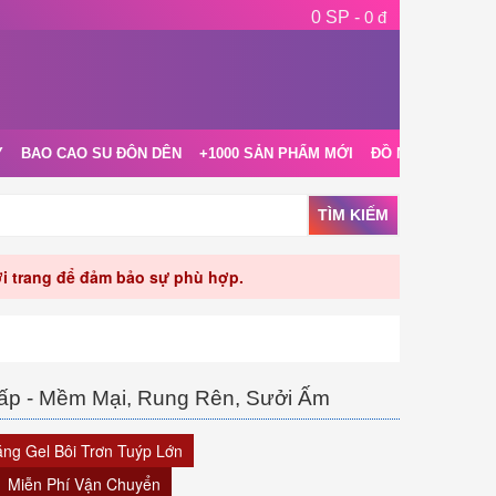
0 SP -
0 đ
Y
BAO CAO SU ĐÔN DÊN
+1000 SẢN PHẨM MỚI
ĐỒ NGỦ NỘI Y
TÌM KIẾM
rời trang để đảm bảo sự phù hợp.
ấp - Mềm Mại, Rung Rên, Sưởi Ấm
ặng Gel Bôi Trơn Tuýp Lớn
Miễn Phí Vận Chuyển