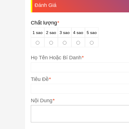
Đánh Giá
Chất lượng
*
1 sao
2 sao
3 sao
4 sao
5 sao
Họ Tên Hoặc Bí Danh
*
Tiêu Đề
*
Nội Dung
*