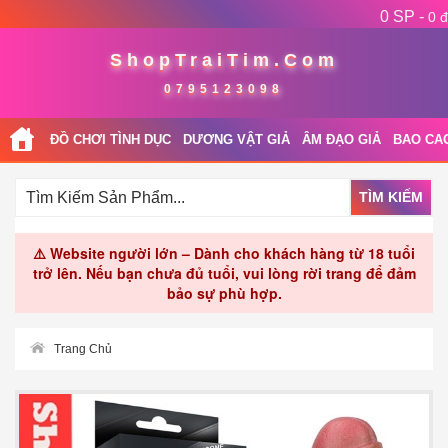
0 SP -
0 đ
ShopTraiTim.Com
0795123098
ĐỒ CHƠI TÌNH DỤC
DƯƠNG VẬT GIẢ
ÂM ĐẠO GIẢ
BAO CA
TÌM KIẾM
⚠️ Website người lớn – Dành cho khách hàng từ 18 tuổi
trở lên. Nếu bạn chưa đủ tuổi, vui lòng rời trang để đảm
bảo sự phù hợp.
Trang Chủ