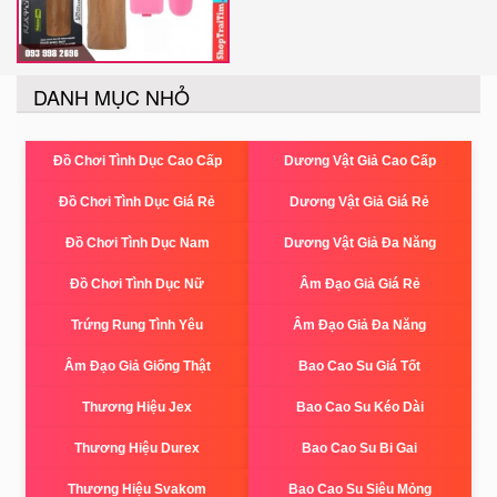
DANH MỤC NHỎ
Đồ Chơi Tình Dục Cao Cấp
Dương Vật Giả Cao Cấp
Đồ Chơi Tình Dục Giá Rẻ
Dương Vật Giả Giá Rẻ
Đồ Chơi Tình Dục Nam
Dương Vật Giả Đa Năng
Đồ Chơi Tình Dục Nữ
Âm Đạo Giả Giá Rẻ
Trứng Rung Tình Yêu
Âm Đạo Giả Đa Năng
Âm Đạo Giả Giống Thật
Bao Cao Su Giá Tốt
Thương Hiệu Jex
Bao Cao Su Kéo Dài
Thương Hiệu Durex
Bao Cao Su Bi Gai
Thương Hiệu Svakom
Bao Cao Su Siêu Mỏng