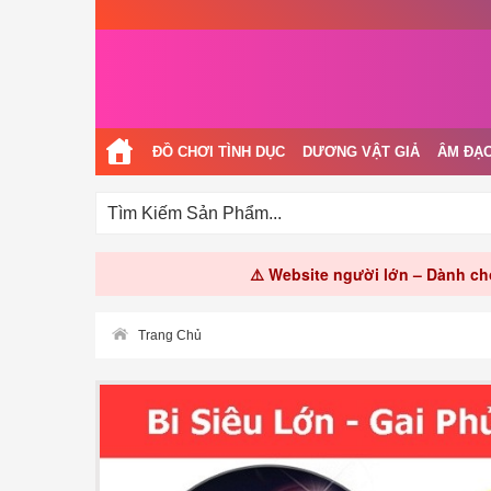
ĐỒ CHƠI TÌNH DỤC
DƯƠNG VẬT GIẢ
ÂM ĐẠO
⚠️ Website người lớn – Dành cho
Trang Chủ