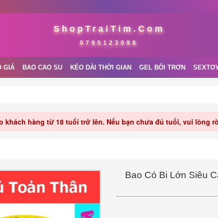
ShopTraiTim.Com
0795123098
 GIẢ
BAO CAO SU
KÉO DÀI THỜI GIAN
GEL BÔI TRƠN
SEXTO
 khách hàng từ 18 tuổi trở lên. Nếu bạn chưa đủ tuổi, vui lòng 
Bao Có Bi Lớn Siêu C