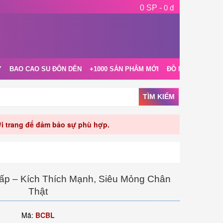
0 SP -
0 đ
Y
BAO CAO SU ĐÔN DÊN
+1000 SẢN PHẨM MỚI
ĐỒ NGỦ NỘI Y
TÌM KIẾM
rời trang để đảm bảo sự phù hợp.
ấp – Kích Thích Mạnh, Siêu Mỏng Chân
Thật
Mã:
BCBL