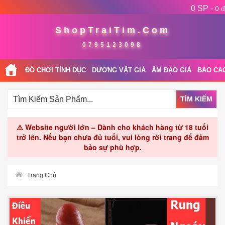
0 SP -
0 đ
ShopTraiTim.Com
0795123098
ĐỒ CHƠI TÌNH DỤC
DƯƠNG VẬT GIẢ
ÂM ĐẠO GIẢ
BAO CA
TÌM KIẾM
⚠️ Website người lớn – Dành cho khách hàng từ 18 tuổi
trở lên. Nếu bạn chưa đủ tuổi, vui lòng rời trang để đảm
bảo sự phù hợp.
Trang Chủ