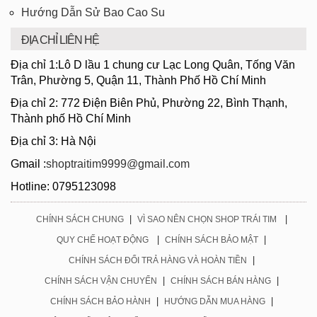
Hướng Dẫn Sử Bao Cao Su
ĐỊA CHỈ LIÊN HỆ
Địa chỉ 1:Lô D lầu 1 chung cư Lạc Long Quân, Tống Văn
Trân, Phường 5, Quận 11, Thành Phố Hồ Chí Minh
Địa chỉ 2: 772 Điện Biên Phủ, Phường 22, Bình Thạnh,
Thành phố Hồ Chí Minh
Địa chỉ 3: Hà Nội
Gmail :
shoptraitim9999@gmail.com
Hotline: 0795123098
|
|
CHÍNH SÁCH CHUNG
VÌ SAO NÊN CHỌN SHOP TRÁI TIM
|
|
QUY CHẾ HOẠT ĐỘNG
CHÍNH SÁCH BẢO MẬT
|
CHÍNH SÁCH ĐỔI TRẢ HÀNG VÀ HOÀN TIỀN
|
|
CHÍNH SÁCH VẬN CHUYỂN
CHÍNH SÁCH BÁN HÀNG
|
|
CHÍNH SÁCH BẢO HÀNH
HƯỚNG DẪN MUA HÀNG