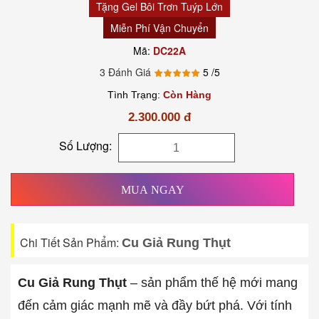
Tặng Gel Bôi Trơn Tuýp Lớn
Miễn Phí Vận Chuyển
Mã:
DC22A
3 Đánh Giá
5
/5
Tình Trạng:
Còn Hàng
2.300.000 đ
Số Lượng:
MUA NGAY
Chi Tiết Sản Phẩm:
Cu Giả Rung Thụt
Cu Giả Rung Thụt
– sản phẩm thế hệ mới mang
đến cảm giác mạnh mẽ và đầy bứt phá. Với tính