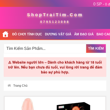
0 SP -
0 đ
ShopTraiTim.Com
0795123098
ĐỒ CHƠI TÌNH DỤC
DƯƠNG VẬT GIẢ
ÂM ĐẠO GIẢ
BAO CA
TÌM KIẾM
⚠️ Website người lớn – Dành cho khách hàng từ 18 tuổi
trở lên. Nếu bạn chưa đủ tuổi, vui lòng rời trang để đảm
bảo sự phù hợp.
Trang Chủ