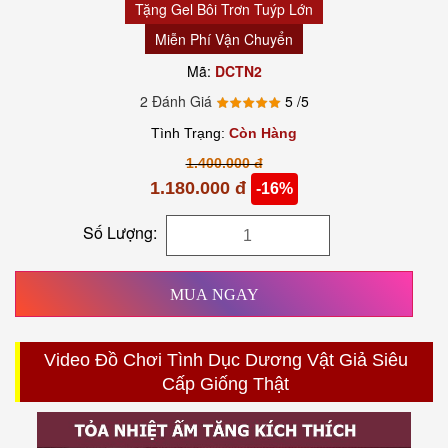
Tặng Gel Bôi Trơn Tuýp Lớn
Miễn Phí Vận Chuyển
Mã:
DCTN2
2 Đánh Giá
5
/5
Tình Trạng:
Còn Hàng
1.400.000 đ
1.180.000 đ
-16%
Số Lượng:
MUA NGAY
Video Đồ Chơi Tình Dục Dương Vật Giả Siêu
Cấp Giống Thật