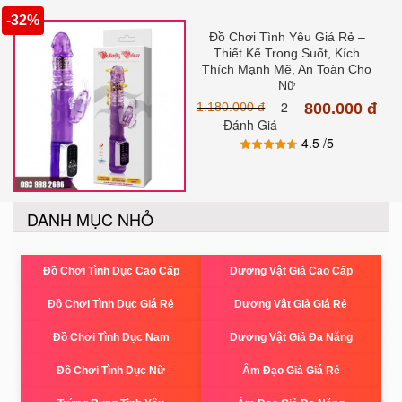
-32%
Đồ Chơi Tình Yêu Giá Rẻ –
Thiết Kế Trong Suốt, Kích
Thích Mạnh Mẽ, An Toàn Cho
Nữ
2
1.180.000 đ
800.000 đ
Đánh Giá
4.5
/5
DANH MỤC NHỎ
Đồ Chơi Tình Dục Cao Cấp
Dương Vật Giả Cao Cấp
Đồ Chơi Tình Dục Giá Rẻ
Dương Vật Giả Giá Rẻ
Đồ Chơi Tình Dục Nam
Dương Vật Giả Đa Năng
Đồ Chơi Tình Dục Nữ
Âm Đạo Giả Giá Rẻ