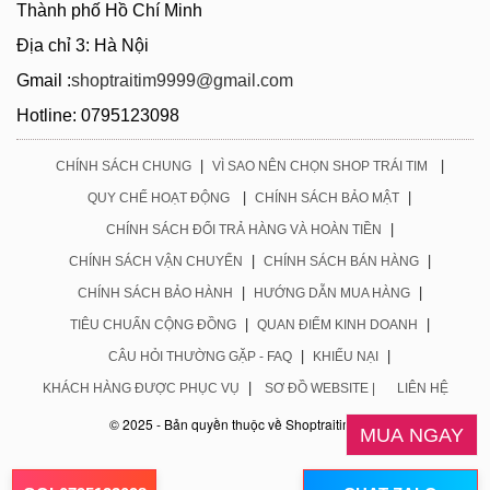
Thành phố Hồ Chí Minh
Địa chỉ 3: Hà Nội
Gmail :
shoptraitim9999@gmail.com
Hotline: 0795123098
|
|
CHÍNH SÁCH CHUNG
VÌ SAO NÊN CHỌN SHOP TRÁI TIM
|
|
QUY CHẾ HOẠT ĐỘNG
CHÍNH SÁCH BẢO MẬT
|
CHÍNH SÁCH ĐỔI TRẢ HÀNG VÀ HOÀN TIỀN
|
|
CHÍNH SÁCH VẬN CHUYỂN
CHÍNH SÁCH BÁN HÀNG
|
|
CHÍNH SÁCH BẢO HÀNH
HƯỚNG DẪN MUA HÀNG
|
|
TIÊU CHUẨN CỘNG ĐỒNG
QUAN ĐIỂM KINH DOANH
|
|
CÂU HỎI THƯỜNG GẶP - FAQ
KHIẾU NẠI
|
KHÁCH HÀNG ĐƯỢC PHỤC VỤ
SƠ ĐỒ WEBSITE |
LIÊN HỆ
© 2025 - Bản quyền thuộc về Shoptraitim.com
MUA NGAY