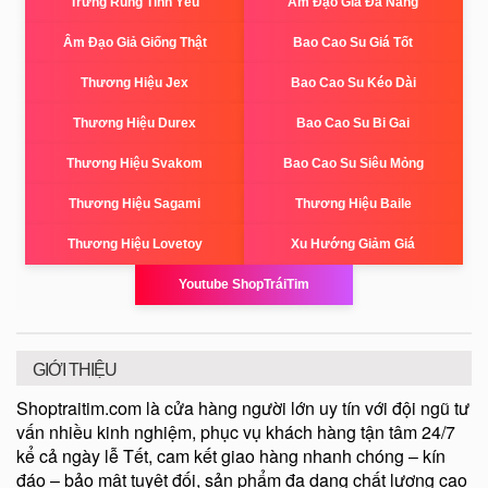
Trứng Rung Tình Yêu
Âm Đạo Giả Đa Năng
Âm Đạo Giả Giống Thật
Bao Cao Su Giá Tốt
Thương Hiệu Jex
Bao Cao Su Kéo Dài
Thương Hiệu Durex
Bao Cao Su Bi Gai
Thương Hiệu Svakom
Bao Cao Su Siêu Mỏng
Thương Hiệu Sagami
Thương Hiệu Baile
Thương Hiệu Lovetoy
Xu Hướng Giảm Giá
Youtube ShopTráiTim
GIỚI THIỆU
Shoptraitim.com là cửa hàng người lớn uy tín với đội ngũ tư
vấn nhiều kinh nghiệm, phục vụ khách hàng tận tâm 24/7
kể cả ngày lễ Tết, cam kết giao hàng nhanh chóng – kín
đáo – bảo mật tuyệt đối, sản phẩm đa dạng chất lượng cao