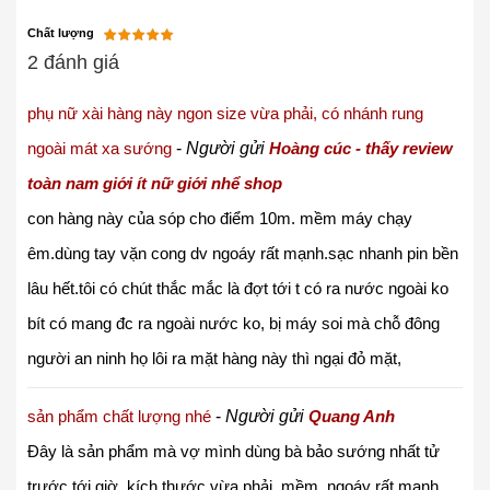
Chất lượng
2 đánh giá
phụ nữ xài hàng này ngon size vừa phải, có nhánh rung
ngoài mát xa sướng
-
Người gửi
Hoàng cúc - thấy review
toàn nam giới ít nữ giới nhể shop
con hàng này của sóp cho điểm 10m. mềm máy chạy
êm.dùng tay vặn cong dv ngoáy rất mạnh.sạc nhanh pin bền
lâu hết.tôi có chút thắc mắc là đợt tới t có ra nước ngoài ko
bít có mang đc ra ngoài nước ko, bị máy soi mà chỗ đông
người an ninh họ lôi ra mặt hàng này thì ngại đỏ mặt,
sản phẩm chất lượng nhé
-
Người gửi
Quang Anh
Đây là sản phẩm mà vợ mình dùng bà bảo sướng nhất tử
trước tới giờ, kích thước vừa phải, mềm, ngoáy rất mạnh,