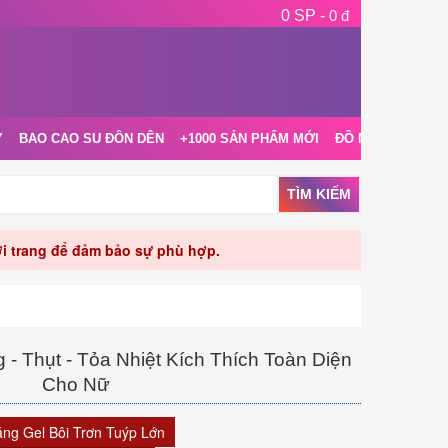
0 SP -
0 đ
Y
BAO CAO SU ĐÔN DÊN
+1000 SẢN PHẨM MỚI
ĐỒ NGỦ NỘI Y
TÌM KIẾM
rời trang để đảm bảo sự phù hợp.
- Thụt - Tỏa Nhiệt Kích Thích Toàn Diện
Cho Nữ
ặng Gel Bôi Trơn Tuýp Lớn