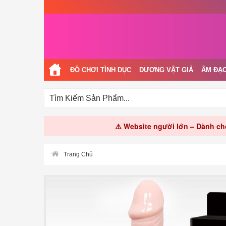
ĐỒ CHƠI TÌNH DỤC
DƯƠNG VẬT GIẢ
ÂM ĐẠO
⚠️ Website người lớn – Dành cho
Trang Chủ