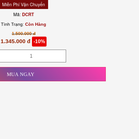
Miễn Phí Vận Chuyển
Mã:
DCRT
Tình Trạng:
Còn Hàng
1.500.000 đ
1.345.000 đ
-10%
MUA NGAY