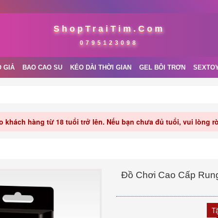
ShopTraiTim.Com
0795123098
 GIẢ
BAO CAO SU
KÉO DÀI THỜI GIAN
GEL BÔI TRƠN
SEXTO
 khách hàng từ 18 tuổi trở lên. Nếu bạn chưa đủ tuổi, vui lòng 
Đồ Chơi Cao Cấp Rung 
T