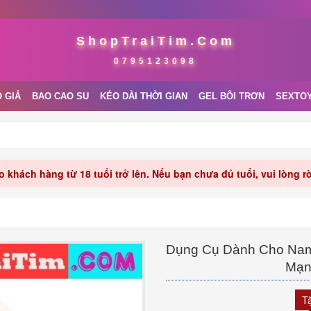
ShopTraiTim.Com
0795123098
 GIẢ
BAO CAO SU
KÉO DÀI THỜI GIAN
GEL BÔI TRƠN
SEXTO
 khách hàng từ 18 tuổi trở lên. Nếu bạn chưa đủ tuổi, vui lòng 
Dụng Cụ Dành Cho Nam 
Mạn
T