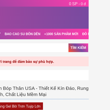
0 SP -
0 đ
Y
BAO CAO SU ĐÔN DÊN
+1000 SẢN PHẨM MỚI
ĐỒ NGỦ NỘI Y
TÌM KIẾM
rời trang để đảm bảo sự phù hợp.
Bóp Thân USA - Thiết Kế Kín Đáo, Rung
h, Chất Liệu Mềm Mại
ặng Gel Bôi Trơn Tuýp Lớn