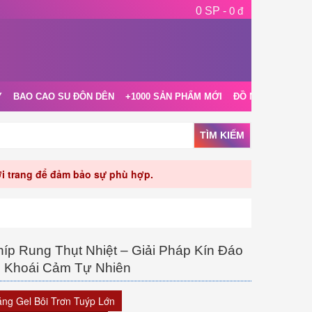
0 SP -
0 đ
Y
BAO CAO SU ĐÔN DÊN
+1000 SẢN PHẨM MỚI
ĐỒ NGỦ NỘI Y
TÌM KIẾM
rời trang để đảm bảo sự phù hợp.
p Rung Thụt Nhiệt – Giải Pháp Kín Đáo
 Khoái Cảm Tự Nhiên
ặng Gel Bôi Trơn Tuýp Lớn