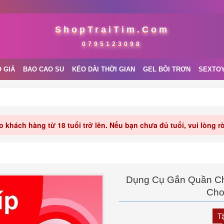
ShopTraiTim.Com
0795123098
 GIẢ
BAO CAO SU
KÉO DÀI THỜI GIAN
GEL BÔI TRƠN
SEXTO
 khách hàng từ 18 tuổi trở lên. Nếu bạn chưa đủ tuổi, vui lòng 
Dụng Cụ Gắn Quần Chí
Cho
T