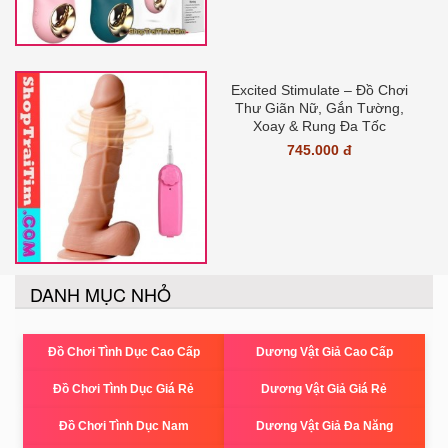
Excited Stimulate – Đồ Chơi
Thư Giãn Nữ, Gắn Tường,
Xoay & Rung Đa Tốc
745.000 đ
DANH MỤC NHỎ
Đồ Chơi Tình Dục Cao Cấp
Dương Vật Giả Cao Cấp
Đồ Chơi Tình Dục Giá Rẻ
Dương Vật Giả Giá Rẻ
Đồ Chơi Tình Dục Nam
Dương Vật Giả Đa Năng