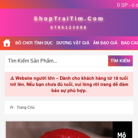
0 SP -
0 đ
ShopTraiTim.Com
0795123098
ĐỒ CHƠI TÌNH DỤC
DƯƠNG VẬT GIẢ
ÂM ĐẠO GIẢ
BAO CA
TÌM KIẾM
⚠️ Website người lớn – Dành cho khách hàng từ 18 tuổi
trở lên. Nếu bạn chưa đủ tuổi, vui lòng rời trang để đảm
bảo sự phù hợp.
Trang Chủ