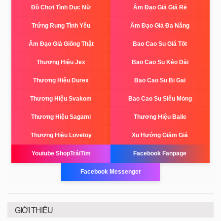
Đồ Chơi Tình Dục Nữ
Âm Đạo Giả Giá Rẻ
Trứng Rung Tình Yêu
Âm Đạo Giả Đa Năng
Âm Đạo Giả Giống Thật
Bao Cao Su Giá Tốt
Thương Hiệu Jex
Bao Cao Su Kéo Dài
Thương Hiệu Durex
Bao Cao Su Bi Gai
Thương Hiệu Svakom
Bao Cao Su Siêu Mỏng
Thương Hiệu Sagami
Thương Hiệu Baile
Thương Hiệu Lovetoy
Xu Hướng Giảm Giá
Youtube ShopTráiTim
Facebook Fanpage
Facebook Messenger
GIỚI THIỆU