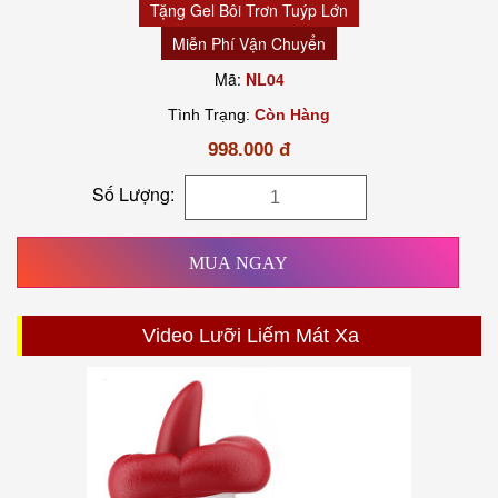
Tặng Gel Bôi Trơn Tuýp Lớn
Miễn Phí Vận Chuyển
Mã:
NL04
Tình Trạng:
Còn Hàng
998.000 đ
Số Lượng:
MUA NGAY
Video Lưỡi Liếm Mát Xa