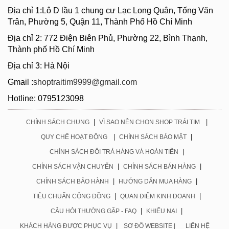
Địa chỉ 1:Lô D lầu 1 chung cư Lạc Long Quân, Tống Văn
Trân, Phường 5, Quận 11, Thành Phố Hồ Chí Minh
Địa chỉ 2: 772 Điện Biên Phủ, Phường 22, Bình Thạnh,
Thành phố Hồ Chí Minh
Địa chỉ 3: Hà Nội
Gmail :
shoptraitim9999@gmail.com
Hotline: 0795123098
|
|
CHÍNH SÁCH CHUNG
VÌ SAO NÊN CHỌN SHOP TRÁI TIM
|
|
QUY CHẾ HOẠT ĐỘNG
CHÍNH SÁCH BẢO MẬT
|
CHÍNH SÁCH ĐỔI TRẢ HÀNG VÀ HOÀN TIỀN
|
|
CHÍNH SÁCH VẬN CHUYỂN
CHÍNH SÁCH BÁN HÀNG
|
|
CHÍNH SÁCH BẢO HÀNH
HƯỚNG DẪN MUA HÀNG
|
|
TIÊU CHUẨN CỘNG ĐỒNG
QUAN ĐIỂM KINH DOANH
|
|
CÂU HỎI THƯỜNG GẶP - FAQ
KHIẾU NẠI
|
KHÁCH HÀNG ĐƯỢC PHỤC VỤ
SƠ ĐỒ WEBSITE |
LIÊN HỆ