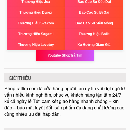
Thương Hiệu Jex
Bao Cao Su Kéo Dài
Thương Hiệu Durex
Bao Cao Su Bi Gai
Thương Hiệu Svakom
Bao Cao Su Siêu Mỏng
Thương Hiệu Sagami
Thương Hiệu Baile
Thương Hiệu Lovetoy
Xu Hướng Giảm Giá
Youtube ShopTráiTim
GIỚI THIỆU
Shoptraitim.com là cửa hàng người lớn uy tín với đội ngũ tư
vấn nhiều kinh nghiệm, phục vụ khách hàng tận tâm 24/7
kể cả ngày lễ Tết, cam kết giao hàng nhanh chóng – kín
đáo – bảo mật tuyệt đối, sản phẩm đa dạng chất lượng cao
cùng nhiều ưu đãi hấp dẫn.