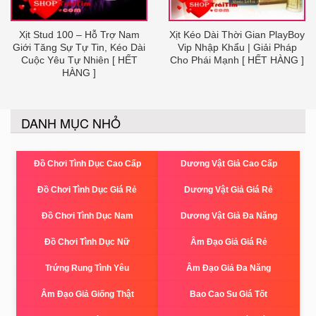
Xịt Stud 100 – Hỗ Trợ Nam
Xịt Kéo Dài Thời Gian PlayBoy
Giới Tăng Sự Tự Tin, Kéo Dài
Vip Nhập Khẩu | Giải Pháp
Cuộc Yêu Tự Nhiên [ HẾT
Cho Phái Mạnh [ HẾT HÀNG ]
HÀNG ]
DANH MỤC NHỎ
Đồ Chơi Tình Dục Cao Cấp
Dương Vật Giả Cao Cấp
Đồ Chơi Tình Dục Giá Rẻ
Dương Vật Giả Giá Rẻ
Đồ Chơi Tình Dục Nam
Dương Vật Giả Đa Năng
Đồ Chơi Tình Dục Nữ
Âm Đạo Giả Giá Rẻ
Trứng Rung Tình Yêu
Âm Đạo Giả Đa Năng
Âm Đạo Giả Giống Thật
Bao Cao Su Giá Tốt