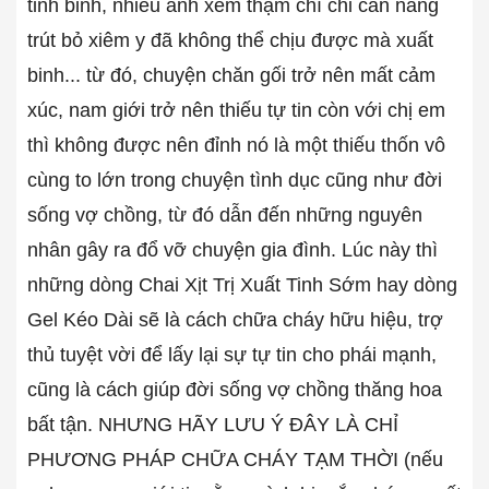
tinh binh, nhiều anh xem thậm chí chỉ cần nàng
trút bỏ xiêm y đã không thể chịu được mà xuất
binh... từ đó, chuyện chăn gối trở nên mất cảm
xúc, nam giới trở nên thiếu tự tin còn với chị em
thì không được nên đỉnh nó là một thiếu thốn vô
cùng to lớn trong chuyện tình dục cũng như đời
sống vợ chồng, từ đó dẫn đến những nguyên
nhân gây ra đổ vỡ chuyện gia đình. Lúc này thì
những dòng Chai Xịt Trị Xuất Tinh Sớm hay dòng
Gel Kéo Dài sẽ là cách chữa cháy hữu hiệu, trợ
thủ tuyệt vời để lấy lại sự tự tin cho phái mạnh,
cũng là cách giúp đời sống vợ chồng thăng hoa
bất tận. NHƯNG HÃY LƯU Ý ĐÂY LÀ CHỈ
PHƯƠNG PHÁP CHỮA CHÁY TẠM THỜI (nếu