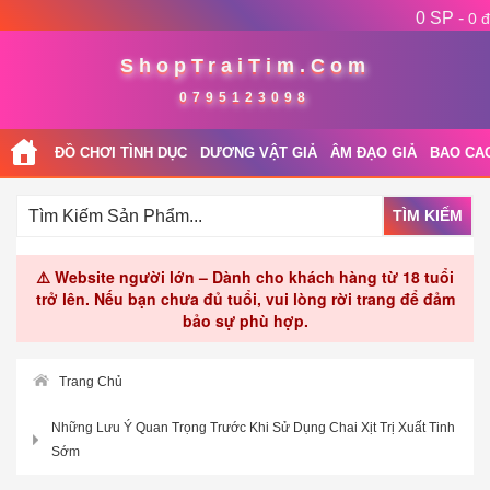
0 SP -
0 đ
ShopTraiTim.Com
0795123098
ĐỒ CHƠI TÌNH DỤC
DƯƠNG VẬT GIẢ
ÂM ĐẠO GIẢ
BAO CA
TÌM KIẾM
⚠️ Website người lớn – Dành cho khách hàng từ 18 tuổi
trở lên. Nếu bạn chưa đủ tuổi, vui lòng rời trang để đảm
bảo sự phù hợp.
Trang Chủ
Những Lưu Ý Quan Trọng Trước Khi Sử Dụng Chai Xịt Trị Xuất Tinh
Sớm