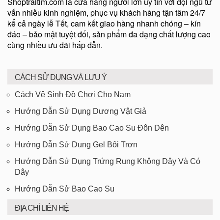
Shoptraitim.com là cửa hàng người lớn uy tín với đội ngũ tư
vấn nhiều kinh nghiệm, phục vụ khách hàng tận tâm 24/7
kể cả ngày lễ Tết, cam kết giao hàng nhanh chóng – kín
đáo – bảo mật tuyệt đối, sản phẩm đa dạng chất lượng cao
cùng nhiều ưu đãi hấp dẫn.
CÁCH SỬ DỤNG VÀ LƯU Ý
Cách Vệ Sinh Đồ Chơi Cho Nam
Hướng Dẫn Sử Dụng Dương Vật Giả
Hướng Dẫn Sử Dụng Bao Cao Su Đôn Dên
Hướng Dẫn Sử Dụng Gel Bôi Trơn
Hướng Dẫn Sử Dụng Trứng Rung Không Dây Và Có
Dây
Hướng Dẫn Sử Bao Cao Su
ĐỊA CHỈ LIÊN HỆ