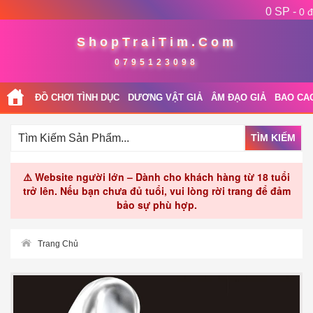
0 SP -
0 đ
ShopTraiTim.Com
0795123098
ĐỒ CHƠI TÌNH DỤC
DƯƠNG VẬT GIẢ
ÂM ĐẠO GIẢ
BAO CA
TÌM KIẾM
⚠️ Website người lớn – Dành cho khách hàng từ 18 tuổi
trở lên. Nếu bạn chưa đủ tuổi, vui lòng rời trang để đảm
bảo sự phù hợp.
Trang Chủ