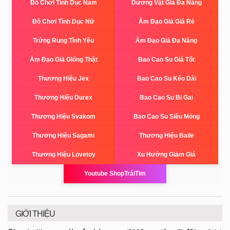
Đồ Chơi Tình Dục Nam
Dương Vật Giả Đa Năng
Đồ Chơi Tình Dục Nữ
Âm Đạo Giả Giá Rẻ
Trứng Rung Tình Yêu
Âm Đạo Giả Đa Năng
Âm Đạo Giả Giống Thật
Bao Cao Su Giá Tốt
Thương Hiệu Jex
Bao Cao Su Kéo Dài
Thương Hiệu Durex
Bao Cao Su Bi Gai
Thương Hiệu Svakom
Bao Cao Su Siêu Mỏng
Thương Hiệu Sagami
Thương Hiệu Baile
Thương Hiệu Lovetoy
Xu Hướng Giảm Giá
Youtube ShopTráiTim
GIỚI THIỆU