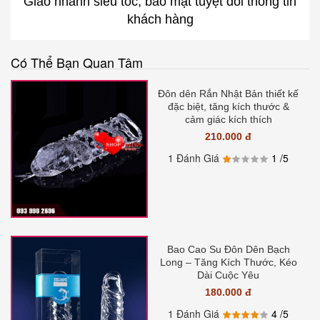
Giao nhanh siêu tốc, bảo mật tuyệt đối thông tin
khách hàng
Có Thể Bạn Quan Tâm
Đôn dên Rắn Nhật Bản thiết kế
đặc biệt, tăng kích thước &
cảm giác kích thích
210.000 đ
1 Đánh Giá
1
/5
Bao Cao Su Đôn Dên Bạch
Long – Tăng Kích Thước, Kéo
Dài Cuộc Yêu
180.000 đ
1 Đánh Giá
4
/5