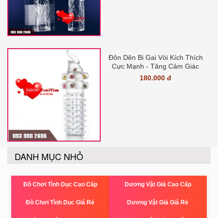
Đôn Dên Bi Gai Vòi Kích Thích
Cực Mạnh - Tăng Cảm Giác
180.000 đ
DANH MỤC NHỎ
Đồ Chơi Tình Dục Cao Cấp
Dương Vật Giả Cao Cấp
Đồ Chơi Tình Dục Giá Rẻ
Dương Vật Giả Giá Rẻ