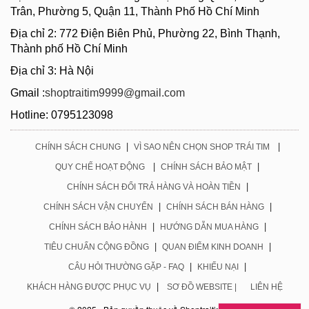
Trân, Phường 5, Quận 11, Thành Phố Hồ Chí Minh
Địa chỉ 2: 772 Điện Biên Phủ, Phường 22, Bình Thạnh,
Thành phố Hồ Chí Minh
Địa chỉ 3: Hà Nội
Gmail :
shoptraitim9999@gmail.com
Hotline: 0795123098
|
|
CHÍNH SÁCH CHUNG
VÌ SAO NÊN CHỌN SHOP TRÁI TIM
|
|
QUY CHẾ HOẠT ĐỘNG
CHÍNH SÁCH BẢO MẬT
|
CHÍNH SÁCH ĐỔI TRẢ HÀNG VÀ HOÀN TIỀN
|
|
CHÍNH SÁCH VẬN CHUYỂN
CHÍNH SÁCH BÁN HÀNG
|
|
CHÍNH SÁCH BẢO HÀNH
HƯỚNG DẪN MUA HÀNG
|
|
TIÊU CHUẨN CỘNG ĐỒNG
QUAN ĐIỂM KINH DOANH
|
|
CÂU HỎI THƯỜNG GẶP - FAQ
KHIẾU NẠI
|
KHÁCH HÀNG ĐƯỢC PHỤC VỤ
SƠ ĐỒ WEBSITE |
LIÊN HỆ