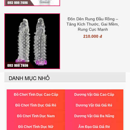
Đôn Dên Rung Đầu Rồng –
Tăng Kích Thước, Gai Mềm,
Rung Cực Mạnh
210.000 đ
DANH MỤC NHỎ
Đồ Chơi Tình Dục Cao Cấp
Dương Vật Giả Cao Cấp
Đồ Chơi Tình Dục Giá Rẻ
Dương Vật Giả Giá Rẻ
Đồ Chơi Tình Dục Nam
Dương Vật Giả Đa Năng
Đồ Chơi Tình Dục Nữ
Âm Đạo Giả Giá Rẻ