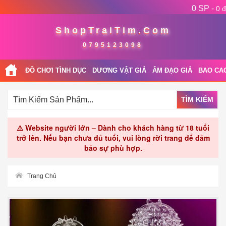
0 SP -
0 đ
ShopTraiTim.Com
0795123098
ĐỒ CHƠI TÌNH DỤC
DƯƠNG VẬT GIẢ
ÂM ĐẠO GIẢ
BAO CA
TÌM KIẾM
⚠️ Website người lớn – Dành cho khách hàng từ 18 tuổi
trở lên. Nếu bạn chưa đủ tuổi, vui lòng rời trang để đảm
bảo sự phù hợp.
Trang Chủ