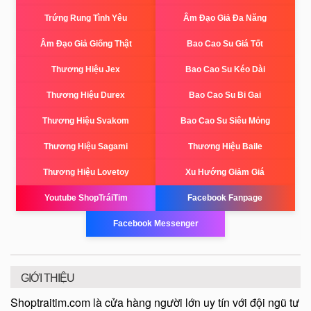
Trứng Rung Tình Yêu
Âm Đạo Giả Đa Năng
Âm Đạo Giả Giống Thật
Bao Cao Su Giá Tốt
Thương Hiệu Jex
Bao Cao Su Kéo Dài
Thương Hiệu Durex
Bao Cao Su Bi Gai
Thương Hiệu Svakom
Bao Cao Su Siêu Mỏng
Thương Hiệu Sagami
Thương Hiệu Baile
Thương Hiệu Lovetoy
Xu Hướng Giảm Giá
Youtube ShopTráiTim
Facebook Fanpage
Facebook Messenger
GIỚI THIỆU
Shoptraitim.com là cửa hàng người lớn uy tín với đội ngũ tư