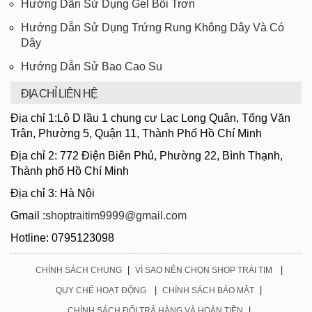
Hướng Dẫn Sử Dụng Gel Bôi Trơn
Hướng Dẫn Sử Dụng Trứng Rung Không Dây Và Có
Dây
Hướng Dẫn Sử Bao Cao Su
ĐỊA CHỈ LIÊN HỆ
Địa chỉ 1:Lô D lầu 1 chung cư Lạc Long Quân, Tống Văn
Trân, Phường 5, Quận 11, Thành Phố Hồ Chí Minh
Địa chỉ 2: 772 Điện Biên Phủ, Phường 22, Bình Thạnh,
Thành phố Hồ Chí Minh
Địa chỉ 3: Hà Nội
Gmail :
shoptraitim9999@gmail.com
Hotline: 0795123098
|
|
CHÍNH SÁCH CHUNG
VÌ SAO NÊN CHỌN SHOP TRÁI TIM
|
|
QUY CHẾ HOẠT ĐỘNG
CHÍNH SÁCH BẢO MẬT
|
CHÍNH SÁCH ĐỔI TRẢ HÀNG VÀ HOÀN TIỀN