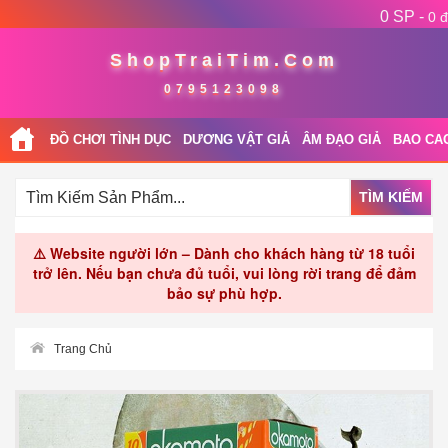
0 SP -
0 đ
ShopTraiTim.Com
0795123098
ĐỒ CHƠI TÌNH DỤC
DƯƠNG VẬT GIẢ
ÂM ĐẠO GIẢ
BAO CA
TÌM KIẾM
⚠️ Website người lớn – Dành cho khách hàng từ 18 tuổi
trở lên. Nếu bạn chưa đủ tuổi, vui lòng rời trang để đảm
bảo sự phù hợp.
Trang Chủ