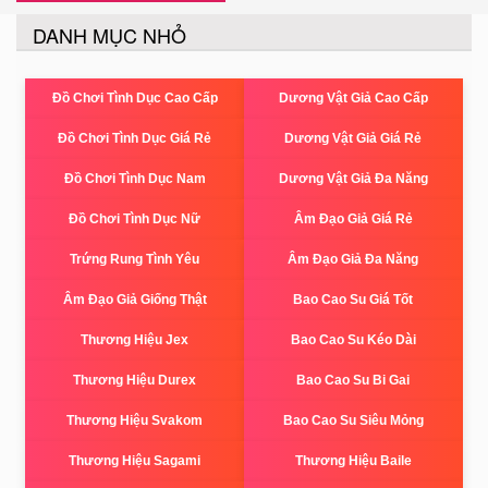
DANH MỤC NHỎ
Đồ Chơi Tình Dục Cao Cấp
Dương Vật Giả Cao Cấp
Đồ Chơi Tình Dục Giá Rẻ
Dương Vật Giả Giá Rẻ
Đồ Chơi Tình Dục Nam
Dương Vật Giả Đa Năng
Đồ Chơi Tình Dục Nữ
Âm Đạo Giả Giá Rẻ
Trứng Rung Tình Yêu
Âm Đạo Giả Đa Năng
Âm Đạo Giả Giống Thật
Bao Cao Su Giá Tốt
Thương Hiệu Jex
Bao Cao Su Kéo Dài
Thương Hiệu Durex
Bao Cao Su Bi Gai
Thương Hiệu Svakom
Bao Cao Su Siêu Mỏng
Thương Hiệu Sagami
Thương Hiệu Baile