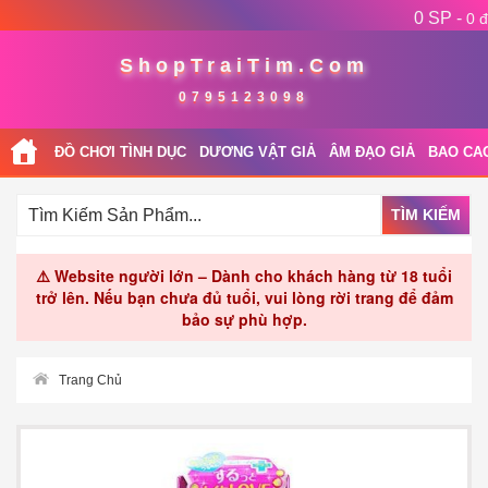
0 SP -
0 đ
ShopTraiTim.Com
0795123098
ĐỒ CHƠI TÌNH DỤC
DƯƠNG VẬT GIẢ
ÂM ĐẠO GIẢ
BAO CA
TÌM KIẾM
⚠️ Website người lớn – Dành cho khách hàng từ 18 tuổi
trở lên. Nếu bạn chưa đủ tuổi, vui lòng rời trang để đảm
bảo sự phù hợp.
Trang Chủ