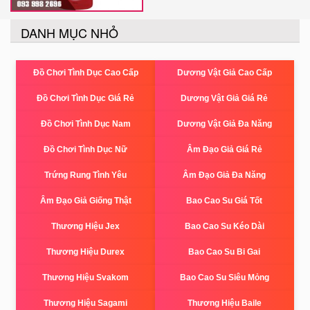
DANH MỤC NHỎ
Đồ Chơi Tình Dục Cao Cấp
Dương Vật Giả Cao Cấp
Đồ Chơi Tình Dục Giá Rẻ
Dương Vật Giả Giá Rẻ
Đồ Chơi Tình Dục Nam
Dương Vật Giả Đa Năng
Đồ Chơi Tình Dục Nữ
Âm Đạo Giả Giá Rẻ
Trứng Rung Tình Yêu
Âm Đạo Giả Đa Năng
Âm Đạo Giả Giống Thật
Bao Cao Su Giá Tốt
Thương Hiệu Jex
Bao Cao Su Kéo Dài
Thương Hiệu Durex
Bao Cao Su Bi Gai
Thương Hiệu Svakom
Bao Cao Su Siêu Mỏng
Thương Hiệu Sagami
Thương Hiệu Baile