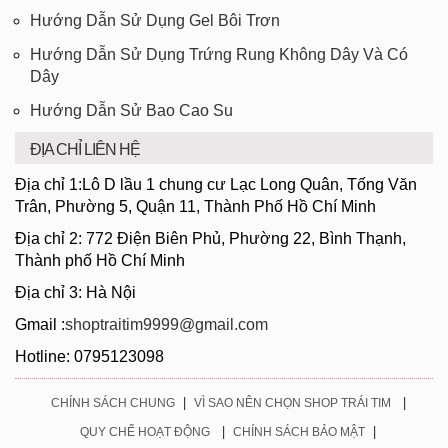
Hướng Dẫn Sử Dụng Gel Bôi Trơn
Hướng Dẫn Sử Dụng Trứng Rung Không Dây Và Có
Dây
Hướng Dẫn Sử Bao Cao Su
ĐỊA CHỈ LIÊN HỆ
Địa chỉ 1:Lô D lầu 1 chung cư Lạc Long Quân, Tống Văn
Trân, Phường 5, Quận 11, Thành Phố Hồ Chí Minh
Địa chỉ 2: 772 Điện Biên Phủ, Phường 22, Bình Thạnh,
Thành phố Hồ Chí Minh
Địa chỉ 3: Hà Nội
Gmail :
shoptraitim9999@gmail.com
Hotline: 0795123098
|
|
CHÍNH SÁCH CHUNG
VÌ SAO NÊN CHỌN SHOP TRÁI TIM
|
|
QUY CHẾ HOẠT ĐỘNG
CHÍNH SÁCH BẢO MẬT