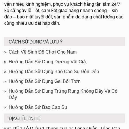
vấn nhiều kinh nghiệm, phục vụ khách hàng tận tâm 24/7
kể cả ngày lễ Tết, cam kết giao hàng nhanh chóng – kín
đáo – bảo mật tuyệt đối, sản phẩm đa dạng chất lượng cao
cùng nhiều ưu đãi hấp dẫn.
CÁCH SỬ DỤNG VÀ LƯU Ý
Cách Vệ Sinh Đồ Chơi Cho Nam
Hướng Dẫn Sử Dụng Dương Vật Giả
Hướng Dẫn Sử Dụng Bao Cao Su Đôn Dên
Hướng Dẫn Sử Dụng Gel Bôi Trơn
Hướng Dẫn Sử Dụng Trứng Rung Không Dây Và Có
Dây
Hướng Dẫn Sử Bao Cao Su
ĐỊA CHỈ LIÊN HỆ
Địa chỉ 1:Lô D lầu 1 chung cư Lạc Long Quân, Tống Văn