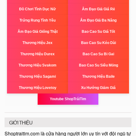
Đồ Chơi Tình Dục Nữ
Âm Đạo Giả Giá Rẻ
Trứng Rung Tình Yêu
Âm Đạo Giả Đa Năng
Âm Đạo Giả Giống Thật
Bao Cao Su Giá Tốt
Thương Hiệu Jex
Bao Cao Su Kéo Dài
Thương Hiệu Durex
Bao Cao Su Bi Gai
Thương Hiệu Svakom
Bao Cao Su Siêu Mỏng
Thương Hiệu Sagami
Thương Hiệu Baile
Thương Hiệu Lovetoy
Xu Hướng Giảm Giá
Youtube ShopTráiTim
GIỚI THIỆU
Shoptraitim.com là cửa hàng người lớn uy tín với đội ngũ tư