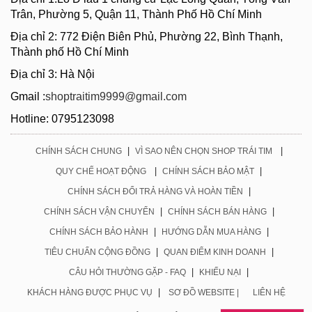
Trân, Phường 5, Quận 11, Thành Phố Hồ Chí Minh
Địa chỉ 2: 772 Điện Biên Phủ, Phường 22, Bình Thạnh,
Thành phố Hồ Chí Minh
Địa chỉ 3: Hà Nội
Gmail :
shoptraitim9999@gmail.com
Hotline: 0795123098
|
|
CHÍNH SÁCH CHUNG
VÌ SAO NÊN CHỌN SHOP TRÁI TIM
|
|
QUY CHẾ HOẠT ĐỘNG
CHÍNH SÁCH BẢO MẬT
|
CHÍNH SÁCH ĐỔI TRẢ HÀNG VÀ HOÀN TIỀN
|
|
CHÍNH SÁCH VẬN CHUYỂN
CHÍNH SÁCH BÁN HÀNG
|
|
CHÍNH SÁCH BẢO HÀNH
HƯỚNG DẪN MUA HÀNG
|
|
TIÊU CHUẨN CỘNG ĐỒNG
QUAN ĐIỂM KINH DOANH
|
|
CÂU HỎI THƯỜNG GẶP - FAQ
KHIẾU NẠI
|
KHÁCH HÀNG ĐƯỢC PHỤC VỤ
SƠ ĐỒ WEBSITE |
LIÊN HỆ