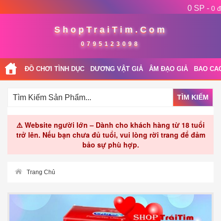
0 SP -
0 đ
ShopTraiTim.Com
0795123098
ĐỒ CHƠI TÌNH DỤC
DƯƠNG VẬT GIẢ
ÂM ĐẠO GIẢ
BAO CA
TÌM KIẾM
⚠️ Website người lớn – Dành cho khách hàng từ 18 tuổi
trở lên. Nếu bạn chưa đủ tuổi, vui lòng rời trang để đảm
bảo sự phù hợp.
Trang Chủ