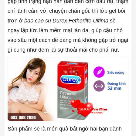
gặp tình trạng hạn hán dẫn đến cơn đau rát, thậm
chí lãnh cảm với chuyện chăn gối, thì lớp gel bôi
trơn ở
bao cao su Durex Fetherlite Ultima
sẽ
ngay lập tức làm mềm mại làn da, giúp cậu nhỏ
vào sâu một cách dễ dàng mà không gặp trở ngại
gì cũng như đem lại sự thoải mái cho phái nữ.
Sản phẩm sẽ là món quà bất ngờ hai bạn dành