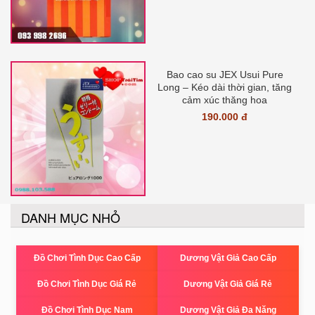
Bao cao su JEX Usui Pure
Long – Kéo dài thời gian, tăng
cảm xúc thăng hoa
190.000 đ
DANH MỤC NHỎ
Đồ Chơi Tình Dục Cao Cấp
Dương Vật Giả Cao Cấp
Đồ Chơi Tình Dục Giá Rẻ
Dương Vật Giả Giá Rẻ
Đồ Chơi Tình Dục Nam
Dương Vật Giả Đa Năng