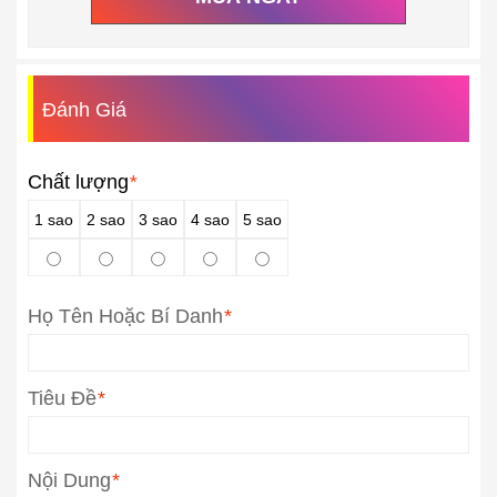
Đánh Giá
Chất lượng
*
1 sao
2 sao
3 sao
4 sao
5 sao
Họ Tên Hoặc Bí Danh
*
Tiêu Đề
*
Nội Dung
*