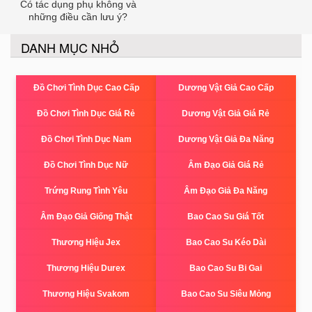
Có tác dụng phụ không và
những điều cần lưu ý?
DANH MỤC NHỎ
Đồ Chơi Tình Dục Cao Cấp
Dương Vật Giả Cao Cấp
Đồ Chơi Tình Dục Giá Rẻ
Dương Vật Giả Giá Rẻ
Đồ Chơi Tình Dục Nam
Dương Vật Giả Đa Năng
Đồ Chơi Tình Dục Nữ
Âm Đạo Giả Giá Rẻ
Trứng Rung Tình Yêu
Âm Đạo Giả Đa Năng
Âm Đạo Giả Giống Thật
Bao Cao Su Giá Tốt
Thương Hiệu Jex
Bao Cao Su Kéo Dài
Thương Hiệu Durex
Bao Cao Su Bi Gai
Thương Hiệu Svakom
Bao Cao Su Siêu Mỏng