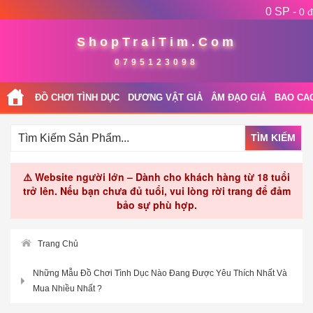
0 SP -
0 đ
ShopTraiTim.Com
0795123098
ĐỒ CHƠI TÌNH DỤC
DƯƠNG VẬT GIẢ
ÂM ĐẠO GIẢ
BAO CA
TÌM KIẾM
⚠️ Website người lớn – Dành cho khách hàng từ 18 tuổi
trở lên. Nếu bạn chưa đủ tuổi, vui lòng rời trang để đảm
bảo sự phù hợp.
Trang Chủ
Những Mẫu Đồ Chơi Tình Dục Nào Đang Được Yêu Thích Nhất Và
Mua Nhiều Nhất ?