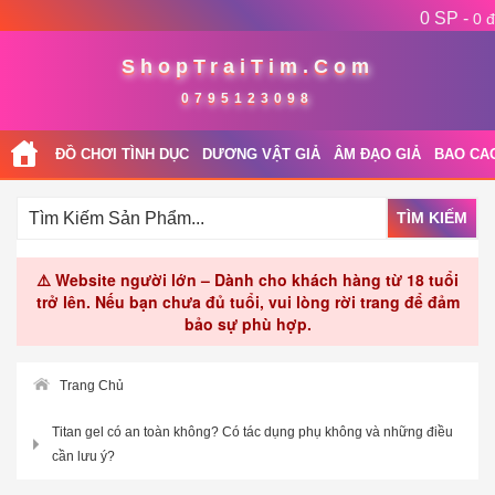
0 SP -
0 đ
ShopTraiTim.Com
0795123098
ĐỒ CHƠI TÌNH DỤC
DƯƠNG VẬT GIẢ
ÂM ĐẠO GIẢ
BAO CA
TÌM KIẾM
⚠️ Website người lớn – Dành cho khách hàng từ 18 tuổi
trở lên. Nếu bạn chưa đủ tuổi, vui lòng rời trang để đảm
bảo sự phù hợp.
Trang Chủ
Titan gel có an toàn không? Có tác dụng phụ không và những điều
cần lưu ý?