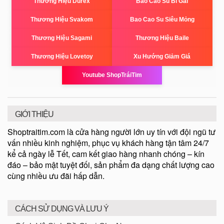
Thương Hiệu Durex
Bao Cao Su Bi Gai
Thương Hiệu Svakom
Bao Cao Su Siêu Mỏng
Thương Hiệu Sagami
Thương Hiệu Baile
Thương Hiệu Lovetoy
Xu Hướng Giảm Giá
Youtube ShopTráiTim
GIỚI THIỆU
Shoptraitim.com là cửa hàng người lớn uy tín với đội ngũ tư
vấn nhiều kinh nghiệm, phục vụ khách hàng tận tâm 24/7
kể cả ngày lễ Tết, cam kết giao hàng nhanh chóng – kín
đáo – bảo mật tuyệt đối, sản phẩm đa dạng chất lượng cao
cùng nhiều ưu đãi hấp dẫn.
CÁCH SỬ DỤNG VÀ LƯU Ý