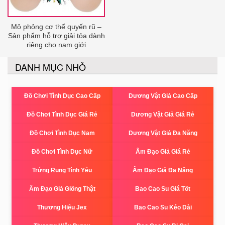
Mô phỏng cơ thể quyến rũ –
Sản phẩm hỗ trợ giải tỏa dành
riêng cho nam giới
DANH MỤC NHỎ
Đồ Chơi Tình Dục Cao Cấp
Dương Vật Giả Cao Cấp
Đồ Chơi Tình Dục Giá Rẻ
Dương Vật Giả Giá Rẻ
Đồ Chơi Tình Dục Nam
Dương Vật Giả Đa Năng
Đồ Chơi Tình Dục Nữ
Âm Đạo Giả Giá Rẻ
Trứng Rung Tình Yêu
Âm Đạo Giả Đa Năng
Âm Đạo Giả Giống Thật
Bao Cao Su Giá Tốt
Thương Hiệu Jex
Bao Cao Su Kéo Dài