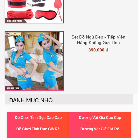
Set Đồ Ngủ Đẹp - Tiếp Viên
Hàng Không Gợi Tình
390.000 đ
DANH MỤC NHỎ
Đồ Chơi Tình Dục Cao Cấp
Dương Vật Giả Cao Cấp
Đồ Chơi Tình Dục Giá Rẻ
Dương Vật Giả Giá Rẻ