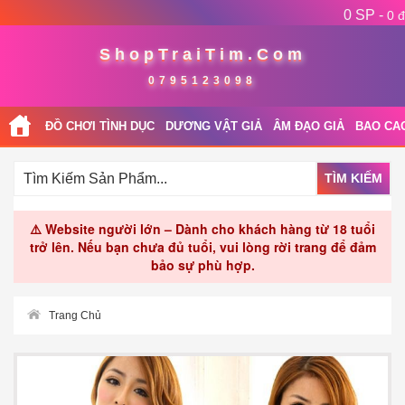
0 SP -
0 đ
ShopTraiTim.Com
0795123098
ĐỒ CHƠI TÌNH DỤC
DƯƠNG VẬT GIẢ
ÂM ĐẠO GIẢ
BAO CA
TÌM KIẾM
⚠️ Website người lớn – Dành cho khách hàng từ 18 tuổi
trở lên. Nếu bạn chưa đủ tuổi, vui lòng rời trang để đảm
bảo sự phù hợp.
Trang Chủ