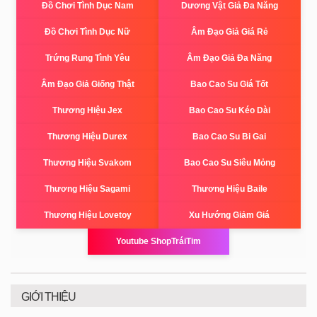
Đồ Chơi Tình Dục Nam
Dương Vật Giả Đa Năng
Đồ Chơi Tình Dục Nữ
Âm Đạo Giả Giá Rẻ
Trứng Rung Tình Yêu
Âm Đạo Giả Đa Năng
Âm Đạo Giả Giống Thật
Bao Cao Su Giá Tốt
Thương Hiệu Jex
Bao Cao Su Kéo Dài
Thương Hiệu Durex
Bao Cao Su Bi Gai
Thương Hiệu Svakom
Bao Cao Su Siêu Mỏng
Thương Hiệu Sagami
Thương Hiệu Baile
Thương Hiệu Lovetoy
Xu Hướng Giảm Giá
Youtube ShopTráiTim
GIỚI THIỆU