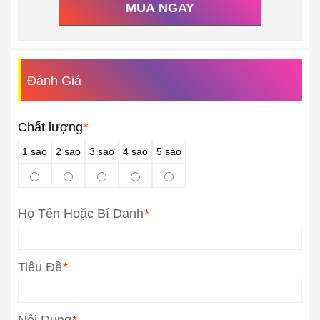
MUA NGAY
Đánh Giá
Chất lượng
*
1 sao
2 sao
3 sao
4 sao
5 sao
Họ Tên Hoặc Bí Danh
*
Tiêu Đề
*
Nội Dung
*