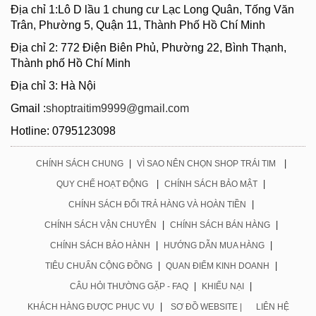
Địa chỉ 1:Lô D lầu 1 chung cư Lạc Long Quân, Tống Văn
Trân, Phường 5, Quận 11, Thành Phố Hồ Chí Minh
Địa chỉ 2: 772 Điện Biên Phủ, Phường 22, Bình Thạnh,
Thành phố Hồ Chí Minh
Địa chỉ 3: Hà Nội
Gmail :
shoptraitim9999@gmail.com
Hotline: 0795123098
|
|
CHÍNH SÁCH CHUNG
VÌ SAO NÊN CHỌN SHOP TRÁI TIM
|
|
QUY CHẾ HOẠT ĐỘNG
CHÍNH SÁCH BẢO MẬT
|
CHÍNH SÁCH ĐỔI TRẢ HÀNG VÀ HOÀN TIỀN
|
|
CHÍNH SÁCH VẬN CHUYỂN
CHÍNH SÁCH BÁN HÀNG
|
|
CHÍNH SÁCH BẢO HÀNH
HƯỚNG DẪN MUA HÀNG
|
|
TIÊU CHUẨN CỘNG ĐỒNG
QUAN ĐIỂM KINH DOANH
|
|
CÂU HỎI THƯỜNG GẶP - FAQ
KHIẾU NẠI
|
KHÁCH HÀNG ĐƯỢC PHỤC VỤ
SƠ ĐỒ WEBSITE |
LIÊN HỆ