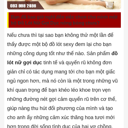
Bạn đã bao giờ nghĩ đến việc chọn cho mình một
bộ Đồ Lót Nữ Gợi Dục nóng bỏng chưa?
Nếu chưa thì tại sao bạn không thử một lần để
thấy được một bộ đồ lót sexy đem lại cho bạn
những công dụng tốt như thế nào. Sản phẩm
đồ
lót nữ gợi dục
tinh tế và quyến rũ không đơn
giản chỉ có tác dụng mang tới cho bạn một giấc
ngủ ngon hơn, mà nó còn là một trong những vũ
khí quan trọng để bạn khéo léo khoe trọn vẹn
những đường nét gợi cảm quyến rũ trên cơ thể,
giúp nàng thu hút đối phương của mình và tạo
cho anh ấy những cảm xúc thăng hoa tươi mới
hơn trong đời sống tình dục của hai vợ chồng.