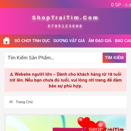
0 SP -
0 đ
ShopTraiTim.Com
0795123098
ĐỒ CHƠI TÌNH DỤC
DƯƠNG VẬT GIẢ
ÂM ĐẠO GIẢ
BAO CA
TÌM KIẾM
⚠️ Website người lớn – Dành cho khách hàng từ 18 tuổi
trở lên. Nếu bạn chưa đủ tuổi, vui lòng rời trang để đảm
bảo sự phù hợp.
Trang Chủ