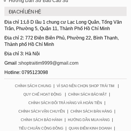
Hướng Dẫn Sử Bao Cao Su
ĐỊA CHỈ LIÊN HỆ
Địa chỉ 1:Lô D lầu 1 chung cư Lạc Long Quân, Tống Văn
Trân, Phường 5, Quận 11, Thành Phố Hồ Chí Minh
Địa chỉ 2: 772 Điện Biên Phủ, Phường 22, Bình Thạnh,
Thành phố Hồ Chí Minh
Địa chỉ 3: Hà Nội
Gmail :
shoptraitim9999@gmail.com
Hotline: 0795123098
|
|
CHÍNH SÁCH CHUNG
VÌ SAO NÊN CHỌN SHOP TRÁI TIM
|
|
QUY CHẾ HOẠT ĐỘNG
CHÍNH SÁCH BẢO MẬT
|
CHÍNH SÁCH ĐỔI TRẢ HÀNG VÀ HOÀN TIỀN
|
|
CHÍNH SÁCH VẬN CHUYỂN
CHÍNH SÁCH BÁN HÀNG
|
|
CHÍNH SÁCH BẢO HÀNH
HƯỚNG DẪN MUA HÀNG
|
|
TIÊU CHUẨN CỘNG ĐỒNG
QUAN ĐIỂM KINH DOANH