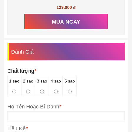
129.000 đ
MUA NGAY
Đánh Giá
Chất lượng
*
1 sao
2 sao
3 sao
4 sao
5 sao
Họ Tên Hoặc Bí Danh
*
Tiêu Đề
*