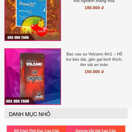
trải nghiệm thăng hoa
180.000 đ
Bao cao su Volcano 4in1 – Hỗ
trợ kéo dài, gân gai kích thích,
ôm sát an toàn
150.000 đ
DANH MỤC NHỎ
Đồ Chơi Tình Dục Cao Cấp
Dương Vật Giả Cao Cấp