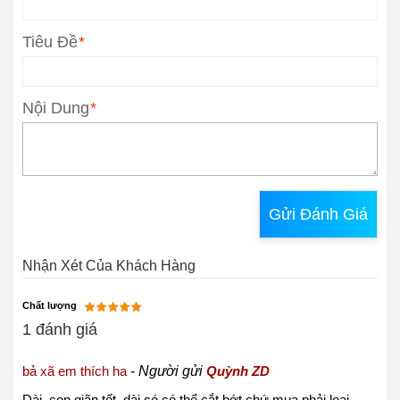
Tiêu Đề
*
Nội Dung
*
Gửi Đánh Giá
Nhận Xét Của Khách Hàng
Chất lượng
1 đánh giá
bả xã em thích ha
-
Người gửi
Quỳnh ZD
Dài, con giãn tốt, dài có có thể cắt bớt chứ mua phải loại