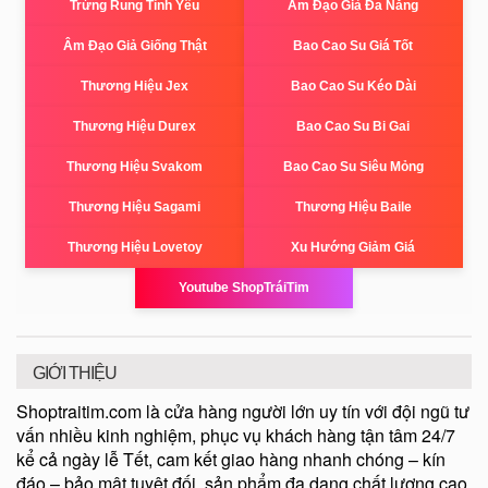
Trứng Rung Tình Yêu
Âm Đạo Giả Đa Năng
Âm Đạo Giả Giống Thật
Bao Cao Su Giá Tốt
Thương Hiệu Jex
Bao Cao Su Kéo Dài
Thương Hiệu Durex
Bao Cao Su Bi Gai
Thương Hiệu Svakom
Bao Cao Su Siêu Mỏng
Thương Hiệu Sagami
Thương Hiệu Baile
Thương Hiệu Lovetoy
Xu Hướng Giảm Giá
Youtube ShopTráiTim
GIỚI THIỆU
Shoptraitim.com là cửa hàng người lớn uy tín với đội ngũ tư
vấn nhiều kinh nghiệm, phục vụ khách hàng tận tâm 24/7
kể cả ngày lễ Tết, cam kết giao hàng nhanh chóng – kín
đáo – bảo mật tuyệt đối, sản phẩm đa dạng chất lượng cao