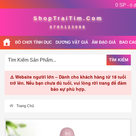
0 SP -
0 đ
ShopTraiTim.Com
0795123098
ĐỒ CHƠI TÌNH DỤC
DƯƠNG VẬT GIẢ
ÂM ĐẠO GIẢ
BAO CA
TÌM KIẾM
⚠️ Website người lớn – Dành cho khách hàng từ 18 tuổi
trở lên. Nếu bạn chưa đủ tuổi, vui lòng rời trang để đảm
bảo sự phù hợp.
Trang Chủ