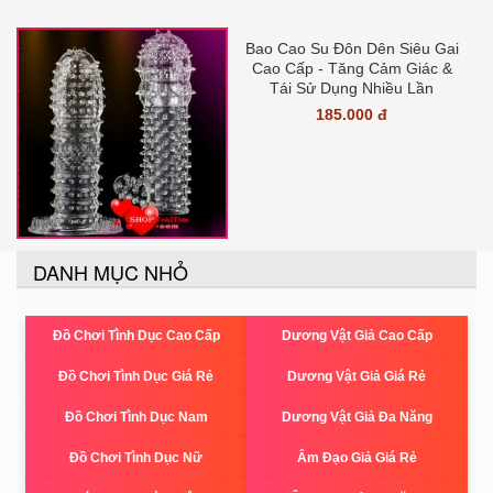
Bao Cao Su Đôn Dên Siêu Gai
Cao Cấp - Tăng Cảm Giác &
Tái Sử Dụng Nhiều Lần
185.000 đ
DANH MỤC NHỎ
Đồ Chơi Tình Dục Cao Cấp
Dương Vật Giả Cao Cấp
Đồ Chơi Tình Dục Giá Rẻ
Dương Vật Giả Giá Rẻ
Đồ Chơi Tình Dục Nam
Dương Vật Giả Đa Năng
Đồ Chơi Tình Dục Nữ
Âm Đạo Giả Giá Rẻ