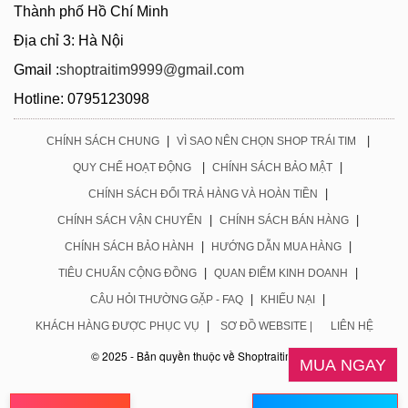
Thành phố Hồ Chí Minh
Địa chỉ 3: Hà Nội
Gmail :
shoptraitim9999@gmail.com
Hotline: 0795123098
|
|
CHÍNH SÁCH CHUNG
VÌ SAO NÊN CHỌN SHOP TRÁI TIM
|
|
QUY CHẾ HOẠT ĐỘNG
CHÍNH SÁCH BẢO MẬT
|
CHÍNH SÁCH ĐỔI TRẢ HÀNG VÀ HOÀN TIỀN
|
|
CHÍNH SÁCH VẬN CHUYỂN
CHÍNH SÁCH BÁN HÀNG
|
|
CHÍNH SÁCH BẢO HÀNH
HƯỚNG DẪN MUA HÀNG
|
|
TIÊU CHUẨN CỘNG ĐỒNG
QUAN ĐIỂM KINH DOANH
|
|
CÂU HỎI THƯỜNG GẶP - FAQ
KHIẾU NẠI
|
KHÁCH HÀNG ĐƯỢC PHỤC VỤ
SƠ ĐỒ WEBSITE |
LIÊN HỆ
© 2025 - Bản quyền thuộc về Shoptraitim.com
MUA NGAY