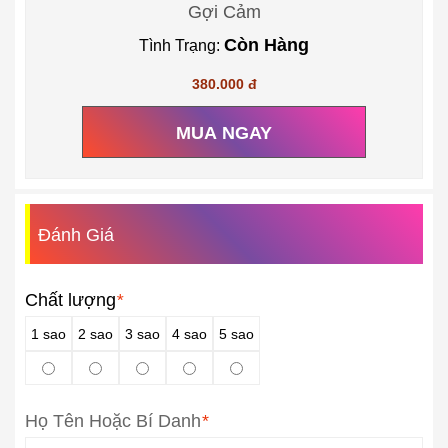
Gợi Cảm
Còn Hàng
Tình Trạng:
380.000 đ
MUA NGAY
Đánh Giá
Chất lượng
*
1 sao
2 sao
3 sao
4 sao
5 sao
Họ Tên Hoặc Bí Danh
*