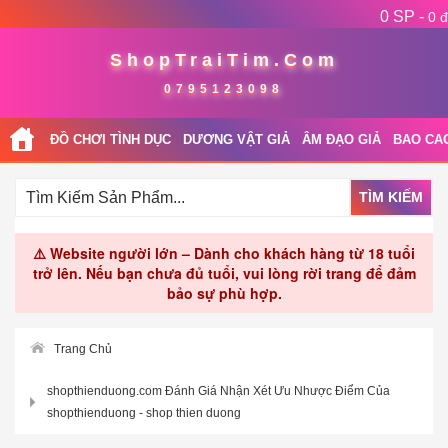
0 SP -
0 đ
ShopTraiTim.Com
0795123098
ĐỒ CHƠI TÌNH DỤC
DƯƠNG VẬT GIẢ
ÂM ĐẠO GIẢ
BAO CA
TÌM KIẾM
⚠️ Website người lớn – Dành cho khách hàng từ 18 tuổi
trở lên. Nếu bạn chưa đủ tuổi, vui lòng rời trang để đảm
bảo sự phù hợp.
Trang Chủ
shopthienduong.com Đánh Giá Nhận Xét Ưu Nhược Điểm Của
shopthienduong - shop thien duong