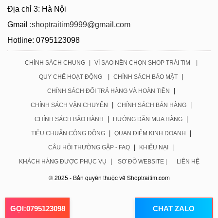
Địa chỉ 3: Hà Nội
Gmail :
shoptraitim9999@gmail.com
Hotline: 0795123098
|
|
CHÍNH SÁCH CHUNG
VÌ SAO NÊN CHỌN SHOP TRÁI TIM
|
|
QUY CHẾ HOẠT ĐỘNG
CHÍNH SÁCH BẢO MẬT
|
CHÍNH SÁCH ĐỔI TRẢ HÀNG VÀ HOÀN TIỀN
|
|
CHÍNH SÁCH VẬN CHUYỂN
CHÍNH SÁCH BÁN HÀNG
|
|
CHÍNH SÁCH BẢO HÀNH
HƯỚNG DẪN MUA HÀNG
|
|
TIÊU CHUẨN CỘNG ĐỒNG
QUAN ĐIỂM KINH DOANH
|
|
CÂU HỎI THƯỜNG GẶP - FAQ
KHIẾU NẠI
|
KHÁCH HÀNG ĐƯỢC PHỤC VỤ
SƠ ĐỒ WEBSITE |
LIÊN HỆ
© 2025 - Bản quyền thuộc về Shoptraitim.com
GỌI:0795123098
CHAT ZALO