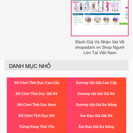
Đánh Giá Và Nhận Xét Về
shopadam.vn Shop Người
Lớn Tại Việt Nam
DANH MỤC NHỎ
Đồ Chơi Tình Dục Cao Cấp
Dương Vật Giả Cao Cấp
Đồ Chơi Tình Dục Giá Rẻ
Dương Vật Giả Giá Rẻ
Đồ Chơi Tình Dục Nam
Dương Vật Giả Đa Năng
Đồ Chơi Tình Dục Nữ
Âm Đạo Giả Giá Rẻ
Trứng Rung Tình Yêu
Âm Đạo Giả Đa Năng