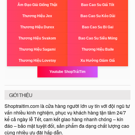
Âm Đạo Giả Giống Thật
Bao Cao Su Giá Tốt
Thương Hiệu Jex
Bao Cao Su Kéo Dài
Thương Hiệu Durex
Bao Cao Su Bi Gai
Thương Hiệu Svakom
Bao Cao Su Siêu Mỏng
Thương Hiệu Sagami
Thương Hiệu Baile
Thương Hiệu Lovetoy
Xu Hướng Giảm Giá
Youtube ShopTráiTim
GIỚI THIỆU
Shoptraitim.com là cửa hàng người lớn uy tín với đội ngũ tư
vấn nhiều kinh nghiệm, phục vụ khách hàng tận tâm 24/7
kể cả ngày lễ Tết, cam kết giao hàng nhanh chóng – kín
đáo – bảo mật tuyệt đối, sản phẩm đa dạng chất lượng cao
cùng nhiều ưu đãi hấp dẫn.