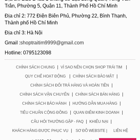
Trân, Phường 5, Quận 11, Thành Phố Hồ Chí Minh
Địa chỉ 2: 772 Điện Biên Phủ, Phường 22, Bình Thạnh,
Thành phố Hồ Chí Minh
Địa chỉ 3: Hà Nội
Gmail :
shoptraitim9999@gmail.com
Hotline: 0795123098
|
|
CHÍNH SÁCH CHUNG
VÌ SAO NÊN CHỌN SHOP TRÁI TIM
|
|
QUY CHẾ HOẠT ĐỘNG
CHÍNH SÁCH BẢO MẬT
|
CHÍNH SÁCH ĐỔI TRẢ HÀNG VÀ HOÀN TIỀN
|
|
CHÍNH SÁCH VẬN CHUYỂN
CHÍNH SÁCH BÁN HÀNG
|
|
CHÍNH SÁCH BẢO HÀNH
HƯỚNG DẪN MUA HÀNG
|
|
TIÊU CHUẨN CỘNG ĐỒNG
QUAN ĐIỂM KINH DOANH
|
|
CÂU HỎI THƯỜNG GẶP - FAQ
KHIẾU NẠI
|
KHÁCH HÀNG ĐƯỢC PHỤC VỤ
SƠ ĐỒ WEBSITE |
LIÊN HỆ