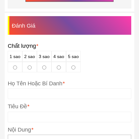
Đánh Giá
Chất lượng
*
1 sao
2 sao
3 sao
4 sao
5 sao
Họ Tên Hoặc Bí Danh
*
Tiêu Đề
*
Nội Dung
*