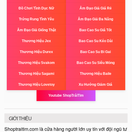
Đồ Chơi Tình Dục Nữ
Âm Đạo Giả Giá Rẻ
Trứng Rung Tình Yêu
Âm Đạo Giả Đa Năng
Âm Đạo Giả Giống Thật
Bao Cao Su Giá Tốt
Thương Hiệu Jex
Bao Cao Su Kéo Dài
Thương Hiệu Durex
Bao Cao Su Bi Gai
Thương Hiệu Svakom
Bao Cao Su Siêu Mỏng
Thương Hiệu Sagami
Thương Hiệu Baile
Thương Hiệu Lovetoy
Xu Hướng Giảm Giá
Youtube ShopTráiTim
GIỚI THIỆU
Shoptraitim.com là cửa hàng người lớn uy tín với đội ngũ tư