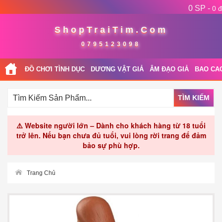
0 SP -
0 đ
ShopTraiTim.Com
0795123098
ĐỒ CHƠI TÌNH DỤC
DƯƠNG VẬT GIẢ
ÂM ĐẠO GIẢ
BAO CA
TÌM KIẾM
⚠️ Website người lớn – Dành cho khách hàng từ 18 tuổi
trở lên. Nếu bạn chưa đủ tuổi, vui lòng rời trang để đảm
bảo sự phù hợp.
Trang Chủ