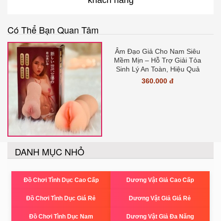
Có Thể Bạn Quan Tâm
Âm Đạo Giả Cho Nam Siêu
Mềm Mịn – Hỗ Trợ Giải Tỏa
Sinh Lý An Toàn, Hiệu Quả
360.000 đ
DANH MỤC NHỎ
Đồ Chơi Tình Dục Cao Cấp
Dương Vật Giả Cao Cấp
Đồ Chơi Tình Dục Giá Rẻ
Dương Vật Giả Giá Rẻ
Đồ Chơi Tình Dục Nam
Dương Vật Giả Đa Năng