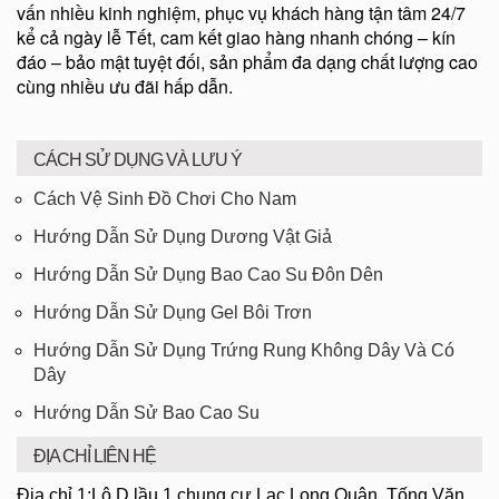
vấn nhiều kinh nghiệm, phục vụ khách hàng tận tâm 24/7
kể cả ngày lễ Tết, cam kết giao hàng nhanh chóng – kín
đáo – bảo mật tuyệt đối, sản phẩm đa dạng chất lượng cao
cùng nhiều ưu đãi hấp dẫn.
CÁCH SỬ DỤNG VÀ LƯU Ý
Cách Vệ Sinh Đồ Chơi Cho Nam
Hướng Dẫn Sử Dụng Dương Vật Giả
Hướng Dẫn Sử Dụng Bao Cao Su Đôn Dên
Hướng Dẫn Sử Dụng Gel Bôi Trơn
Hướng Dẫn Sử Dụng Trứng Rung Không Dây Và Có
Dây
Hướng Dẫn Sử Bao Cao Su
ĐỊA CHỈ LIÊN HỆ
Địa chỉ 1:Lô D lầu 1 chung cư Lạc Long Quân, Tống Văn