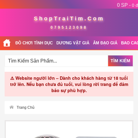
0 SP -
0 đ
ShopTraiTim.Com
0795123098
ĐỒ CHƠI TÌNH DỤC
DƯƠNG VẬT GIẢ
ÂM ĐẠO GIẢ
BAO CA
TÌM KIẾM
⚠️ Website người lớn – Dành cho khách hàng từ 18 tuổi
trở lên. Nếu bạn chưa đủ tuổi, vui lòng rời trang để đảm
bảo sự phù hợp.
Trang Chủ