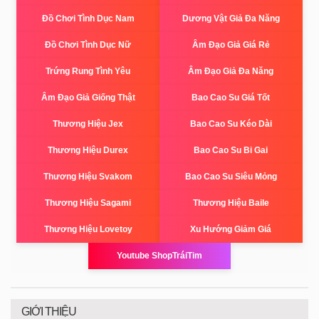
Đồ Chơi Tình Dục Nam
Dương Vật Giả Đa Năng
Đồ Chơi Tình Dục Nữ
Âm Đạo Giả Giá Rẻ
Trứng Rung Tình Yêu
Âm Đạo Giả Đa Năng
Âm Đạo Giả Giống Thật
Bao Cao Su Giá Tốt
Thương Hiệu Jex
Bao Cao Su Kéo Dài
Thương Hiệu Durex
Bao Cao Su Bi Gai
Thương Hiệu Svakom
Bao Cao Su Siêu Mỏng
Thương Hiệu Sagami
Thương Hiệu Baile
Thương Hiệu Lovetoy
Xu Hướng Giảm Giá
Youtube ShopTráiTim
GIỚI THIỆU