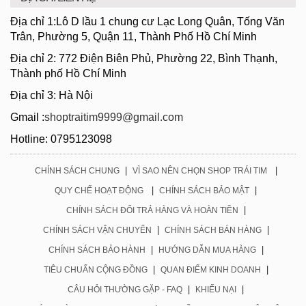
Địa chỉ 1:Lô D lầu 1 chung cư Lạc Long Quân, Tống Văn
Trân, Phường 5, Quận 11, Thành Phố Hồ Chí Minh
Địa chỉ 2: 772 Điện Biên Phủ, Phường 22, Bình Thạnh,
Thành phố Hồ Chí Minh
Địa chỉ 3: Hà Nội
Gmail :
shoptraitim9999@gmail.com
Hotline: 0795123098
|
|
CHÍNH SÁCH CHUNG
VÌ SAO NÊN CHỌN SHOP TRÁI TIM
|
|
QUY CHẾ HOẠT ĐỘNG
CHÍNH SÁCH BẢO MẬT
|
CHÍNH SÁCH ĐỔI TRẢ HÀNG VÀ HOÀN TIỀN
|
|
CHÍNH SÁCH VẬN CHUYỂN
CHÍNH SÁCH BÁN HÀNG
|
|
CHÍNH SÁCH BẢO HÀNH
HƯỚNG DẪN MUA HÀNG
|
|
TIÊU CHUẨN CỘNG ĐỒNG
QUAN ĐIỂM KINH DOANH
|
|
CÂU HỎI THƯỜNG GẶP - FAQ
KHIẾU NẠI