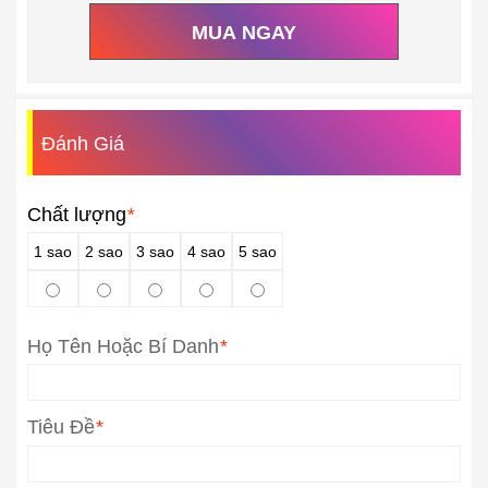
MUA NGAY
Đánh Giá
Chất lượng
*
1 sao
2 sao
3 sao
4 sao
5 sao
Họ Tên Hoặc Bí Danh
*
Tiêu Đề
*