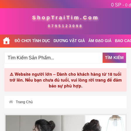
0 SP -
0 đ
ShopTraiTim.Com
0795123098
ĐỒ CHƠI TÌNH DỤC
DƯƠNG VẬT GIẢ
ÂM ĐẠO GIẢ
BAO CA
TÌM KIẾM
⚠️ Website người lớn – Dành cho khách hàng từ 18 tuổi
trở lên. Nếu bạn chưa đủ tuổi, vui lòng rời trang để đảm
bảo sự phù hợp.
Trang Chủ