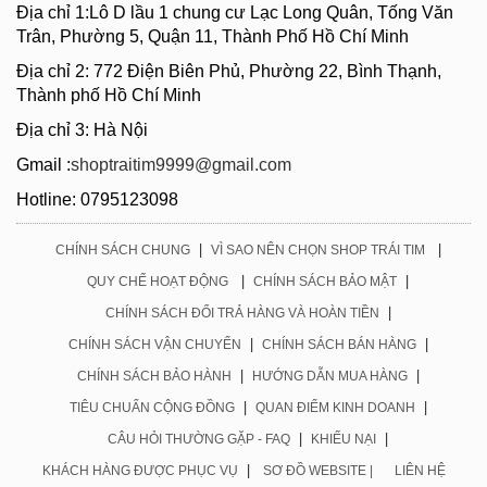
Địa chỉ 1:Lô D lầu 1 chung cư Lạc Long Quân, Tống Văn
Trân, Phường 5, Quận 11, Thành Phố Hồ Chí Minh
Địa chỉ 2: 772 Điện Biên Phủ, Phường 22, Bình Thạnh,
Thành phố Hồ Chí Minh
Địa chỉ 3: Hà Nội
Gmail :
shoptraitim9999@gmail.com
Hotline: 0795123098
|
|
CHÍNH SÁCH CHUNG
VÌ SAO NÊN CHỌN SHOP TRÁI TIM
|
|
QUY CHẾ HOẠT ĐỘNG
CHÍNH SÁCH BẢO MẬT
|
CHÍNH SÁCH ĐỔI TRẢ HÀNG VÀ HOÀN TIỀN
|
|
CHÍNH SÁCH VẬN CHUYỂN
CHÍNH SÁCH BÁN HÀNG
|
|
CHÍNH SÁCH BẢO HÀNH
HƯỚNG DẪN MUA HÀNG
|
|
TIÊU CHUẨN CỘNG ĐỒNG
QUAN ĐIỂM KINH DOANH
|
|
CÂU HỎI THƯỜNG GẶP - FAQ
KHIẾU NẠI
|
KHÁCH HÀNG ĐƯỢC PHỤC VỤ
SƠ ĐỒ WEBSITE |
LIÊN HỆ