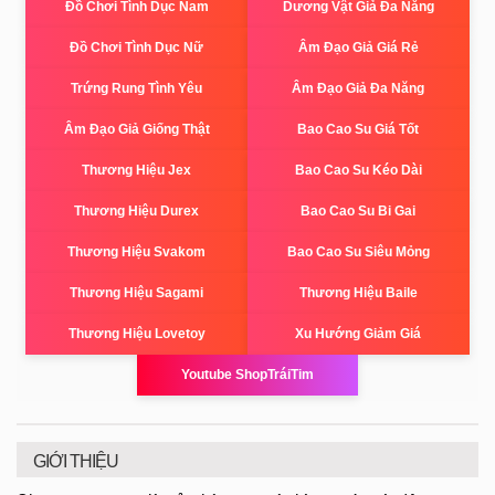
Đồ Chơi Tình Dục Nam
Dương Vật Giả Đa Năng
Đồ Chơi Tình Dục Nữ
Âm Đạo Giả Giá Rẻ
Trứng Rung Tình Yêu
Âm Đạo Giả Đa Năng
Âm Đạo Giả Giống Thật
Bao Cao Su Giá Tốt
Thương Hiệu Jex
Bao Cao Su Kéo Dài
Thương Hiệu Durex
Bao Cao Su Bi Gai
Thương Hiệu Svakom
Bao Cao Su Siêu Mỏng
Thương Hiệu Sagami
Thương Hiệu Baile
Thương Hiệu Lovetoy
Xu Hướng Giảm Giá
Youtube ShopTráiTim
GIỚI THIỆU