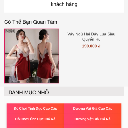
khách hàng
Có Thể Bạn Quan Tâm
Váy Ngủ Hai Dây Lụa Siêu
Quyến Rũ
190.000 đ
DANH MỤC NHỎ
Đồ Chơi Tình Dục Cao Cấp
Dương Vật Giả Cao Cấp
Đồ Chơi Tình Dục Giá Rẻ
Dương Vật Giả Giá Rẻ