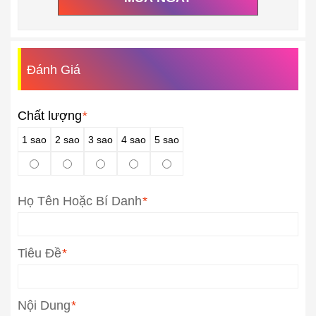
Đánh Giá
Chất lượng
*
1 sao
2 sao
3 sao
4 sao
5 sao
Họ Tên Hoặc Bí Danh
*
Tiêu Đề
*
Nội Dung
*