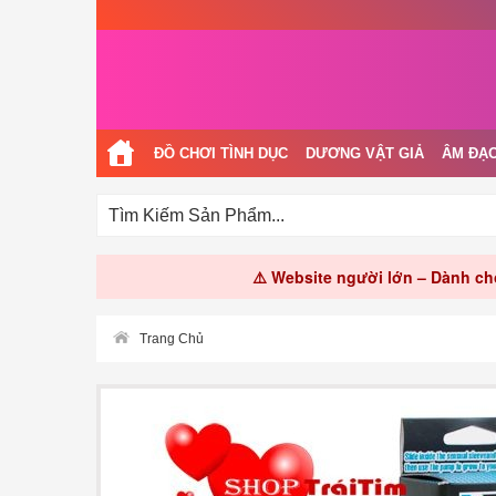
ĐỒ CHƠI TÌNH DỤC
DƯƠNG VẬT GIẢ
ÂM ĐẠO
⚠️ Website người lớn – Dành cho
Trang Chủ