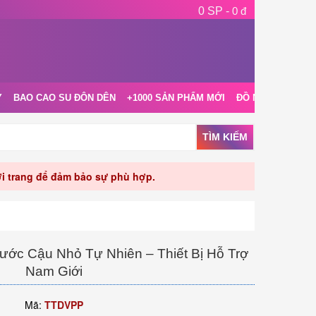
0 SP -
0 đ
Y
BAO CAO SU ĐÔN DÊN
+1000 SẢN PHẨM MỚI
ĐỒ NGỦ NỘI Y
TÌM KIẾM
rời trang để đảm bảo sự phù hợp.
ớc Cậu Nhỏ Tự Nhiên – Thiết Bị Hỗ Trợ
Nam Giới
Mã:
TTDVPP