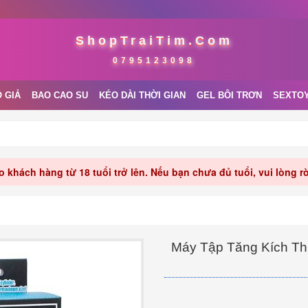
ShopTraiTim.Com
0795123098
 GIẢ
BAO CAO SU
KÉO DÀI THỜI GIAN
GEL BÔI TRƠN
SEXTO
 khách hàng từ 18 tuổi trở lên. Nếu bạn chưa đủ tuổi, vui lòng 
Máy Tập Tăng Kích Thư