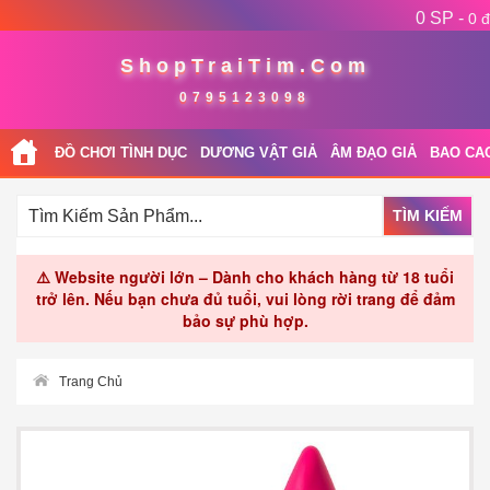
0 SP -
0 đ
ShopTraiTim.Com
0795123098
ĐỒ CHƠI TÌNH DỤC
DƯƠNG VẬT GIẢ
ÂM ĐẠO GIẢ
BAO CA
TÌM KIẾM
⚠️ Website người lớn – Dành cho khách hàng từ 18 tuổi
trở lên. Nếu bạn chưa đủ tuổi, vui lòng rời trang để đảm
bảo sự phù hợp.
Trang Chủ