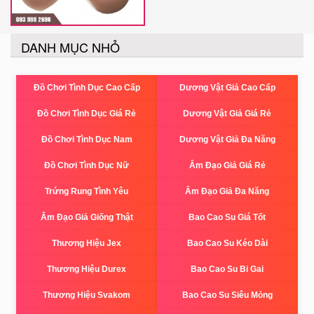
DANH MỤC NHỎ
Đồ Chơi Tình Dục Cao Cấp
Dương Vật Giả Cao Cấp
Đồ Chơi Tình Dục Giá Rẻ
Dương Vật Giả Giá Rẻ
Đồ Chơi Tình Dục Nam
Dương Vật Giả Đa Năng
Đồ Chơi Tình Dục Nữ
Âm Đạo Giả Giá Rẻ
Trứng Rung Tình Yêu
Âm Đạo Giả Đa Năng
Âm Đạo Giả Giống Thật
Bao Cao Su Giá Tốt
Thương Hiệu Jex
Bao Cao Su Kéo Dài
Thương Hiệu Durex
Bao Cao Su Bi Gai
Thương Hiệu Svakom
Bao Cao Su Siêu Mỏng