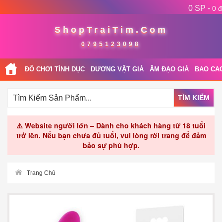
0 SP -
0 đ
ShopTraiTim.Com
0795123098
ĐỒ CHƠI TÌNH DỤC
DƯƠNG VẬT GIẢ
ÂM ĐẠO GIẢ
BAO CA
TÌM KIẾM
⚠️ Website người lớn – Dành cho khách hàng từ 18 tuổi
trở lên. Nếu bạn chưa đủ tuổi, vui lòng rời trang để đảm
bảo sự phù hợp.
Trang Chủ