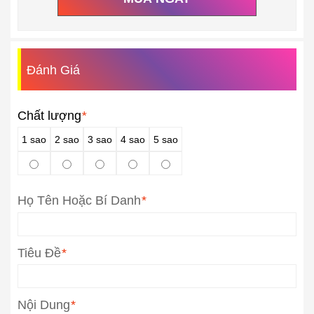
Đánh Giá
Chất lượng
*
1 sao
2 sao
3 sao
4 sao
5 sao
Họ Tên Hoặc Bí Danh
*
Tiêu Đề
*
Nội Dung
*