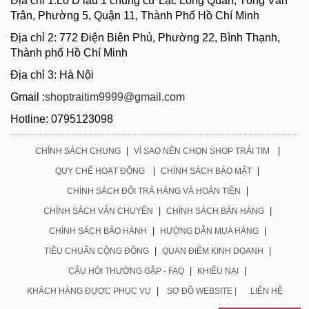
Địa chỉ 1:Lô D lầu 1 chung cư Lạc Long Quân, Tống Văn
Trân, Phường 5, Quận 11, Thành Phố Hồ Chí Minh
Địa chỉ 2: 772 Điện Biên Phủ, Phường 22, Bình Thạnh,
Thành phố Hồ Chí Minh
Địa chỉ 3: Hà Nội
Gmail :
shoptraitim9999@gmail.com
Hotline: 0795123098
|
|
CHÍNH SÁCH CHUNG
VÌ SAO NÊN CHỌN SHOP TRÁI TIM
|
|
QUY CHẾ HOẠT ĐỘNG
CHÍNH SÁCH BẢO MẬT
|
CHÍNH SÁCH ĐỔI TRẢ HÀNG VÀ HOÀN TIỀN
|
|
CHÍNH SÁCH VẬN CHUYỂN
CHÍNH SÁCH BÁN HÀNG
|
|
CHÍNH SÁCH BẢO HÀNH
HƯỚNG DẪN MUA HÀNG
|
|
TIÊU CHUẨN CỘNG ĐỒNG
QUAN ĐIỂM KINH DOANH
|
|
CÂU HỎI THƯỜNG GẶP - FAQ
KHIẾU NẠI
|
KHÁCH HÀNG ĐƯỢC PHỤC VỤ
SƠ ĐỒ WEBSITE |
LIÊN HỆ