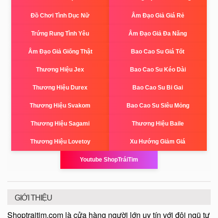
Đồ Chơi Tình Dục Nữ
Âm Đạo Giả Giá Rẻ
Trứng Rung Tình Yêu
Âm Đạo Giả Đa Năng
Âm Đạo Giả Giống Thật
Bao Cao Su Giá Tốt
Thương Hiệu Jex
Bao Cao Su Kéo Dài
Thương Hiệu Durex
Bao Cao Su Bi Gai
Thương Hiệu Svakom
Bao Cao Su Siêu Mỏng
Thương Hiệu Sagami
Thương Hiệu Baile
Thương Hiệu Lovetoy
Xu Hướng Giảm Giá
Youtube ShopTráiTim
GIỚI THIỆU
Shoptraitim.com là cửa hàng người lớn uy tín với đội ngũ tư