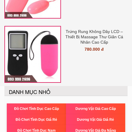
Trứng Rung Không Dây LCD –
Thiết Bị Massage Thư Giãn Cá
Nhân Cao Cấp
780.000 đ
DANH MỤC NHỎ
Đồ Chơi Tình Dục Cao Cấp
Dương Vật Giả Cao Cấp
Đồ Chơi Tình Dục Giá Rẻ
Dương Vật Giả Giá Rẻ
Đồ Chơi Tình Dục Nam
Dương Vật Giả Đa Năng