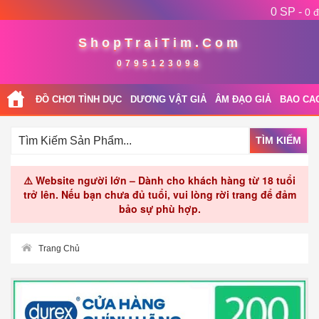
0 SP -
0 đ
ShopTraiTim.Com
0795123098
ĐỒ CHƠI TÌNH DỤC
DƯƠNG VẬT GIẢ
ÂM ĐẠO GIẢ
BAO CA
TÌM KIẾM
⚠️ Website người lớn – Dành cho khách hàng từ 18 tuổi
trở lên. Nếu bạn chưa đủ tuổi, vui lòng rời trang để đảm
bảo sự phù hợp.
Trang Chủ