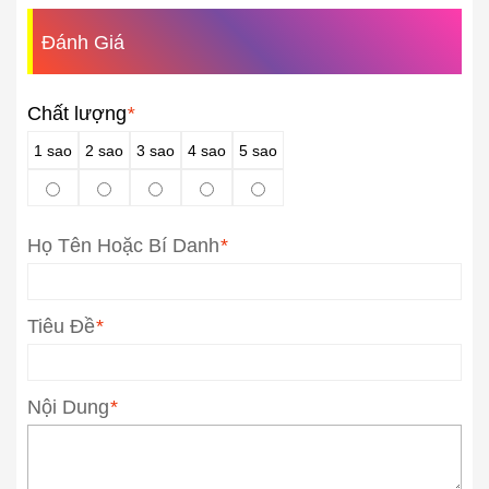
Đánh Giá
Chất lượng
*
1 sao
2 sao
3 sao
4 sao
5 sao
Họ Tên Hoặc Bí Danh
*
Tiêu Đề
*
Nội Dung
*