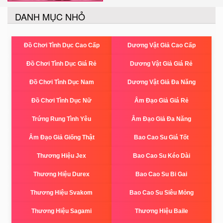
DANH MỤC NHỎ
Đồ Chơi Tình Dục Cao Cấp
Dương Vật Giả Cao Cấp
Đồ Chơi Tình Dục Giá Rẻ
Dương Vật Giả Giá Rẻ
Đồ Chơi Tình Dục Nam
Dương Vật Giả Đa Năng
Đồ Chơi Tình Dục Nữ
Âm Đạo Giả Giá Rẻ
Trứng Rung Tình Yêu
Âm Đạo Giả Đa Năng
Âm Đạo Giả Giống Thật
Bao Cao Su Giá Tốt
Thương Hiệu Jex
Bao Cao Su Kéo Dài
Thương Hiệu Durex
Bao Cao Su Bi Gai
Thương Hiệu Svakom
Bao Cao Su Siêu Mỏng
Thương Hiệu Sagami
Thương Hiệu Baile