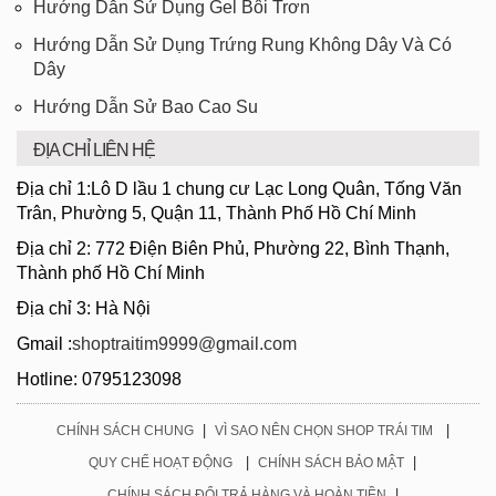
Hướng Dẫn Sử Dụng Gel Bôi Trơn
Hướng Dẫn Sử Dụng Trứng Rung Không Dây Và Có
Dây
Hướng Dẫn Sử Bao Cao Su
ĐỊA CHỈ LIÊN HỆ
Địa chỉ 1:Lô D lầu 1 chung cư Lạc Long Quân, Tống Văn
Trân, Phường 5, Quận 11, Thành Phố Hồ Chí Minh
Địa chỉ 2: 772 Điện Biên Phủ, Phường 22, Bình Thạnh,
Thành phố Hồ Chí Minh
Địa chỉ 3: Hà Nội
Gmail :
shoptraitim9999@gmail.com
Hotline: 0795123098
|
|
CHÍNH SÁCH CHUNG
VÌ SAO NÊN CHỌN SHOP TRÁI TIM
|
|
QUY CHẾ HOẠT ĐỘNG
CHÍNH SÁCH BẢO MẬT
|
CHÍNH SÁCH ĐỔI TRẢ HÀNG VÀ HOÀN TIỀN