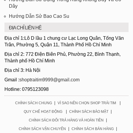
Dây
Hướng Dẫn Sử Bao Cao Su
ĐỊA CHỈ LIÊN HỆ
Địa chỉ 1:Lô D lầu 1 chung cư Lạc Long Quân, Tống Văn
Trân, Phường 5, Quận 11, Thành Phố Hồ Chí Minh
Địa chỉ 2: 772 Điện Biên Phủ, Phường 22, Bình Thạnh,
Thành phố Hồ Chí Minh
Địa chỉ 3: Hà Nội
Gmail :
shoptraitim9999@gmail.com
Hotline: 0795123098
|
|
CHÍNH SÁCH CHUNG
VÌ SAO NÊN CHỌN SHOP TRÁI TIM
|
|
QUY CHẾ HOẠT ĐỘNG
CHÍNH SÁCH BẢO MẬT
|
CHÍNH SÁCH ĐỔI TRẢ HÀNG VÀ HOÀN TIỀN
|
|
CHÍNH SÁCH VẬN CHUYỂN
CHÍNH SÁCH BÁN HÀNG