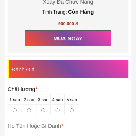
Xoay Đa Chức Năng
Còn Hàng
Tình Trạng:
900.000 đ
MUA NGAY
Đánh Giá
Chất lượng
*
1 sao
2 sao
3 sao
4 sao
5 sao
Họ Tên Hoặc Bí Danh
*