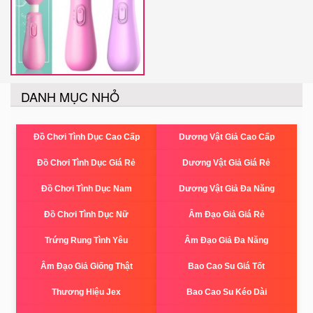
DANH MỤC NHỎ
Đồ Chơi Tình Dục Cao Cấp
Dương Vật Giả Cao Cấp
Đồ Chơi Tình Dục Giá Rẻ
Dương Vật Giả Giá Rẻ
Đồ Chơi Tình Dục Nam
Dương Vật Giả Đa Năng
Đồ Chơi Tình Dục Nữ
Âm Đạo Giả Giá Rẻ
Trứng Rung Tình Yêu
Âm Đạo Giả Đa Năng
Âm Đạo Giả Giống Thật
Bao Cao Su Giá Tốt
Thương Hiệu Jex
Bao Cao Su Kéo Dài