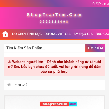
0 SP -
0 đ
ShopTraiTim.Com
0795123098
ĐỒ CHƠI TÌNH DỤC
DƯƠNG VẬT GIẢ
ÂM ĐẠO GIẢ
BAO CA
TÌM KIẾM
⚠️ Website người lớn – Dành cho khách hàng từ 18 tuổi
trở lên. Nếu bạn chưa đủ tuổi, vui lòng rời trang để đảm
bảo sự phù hợp.
Trang Chủ