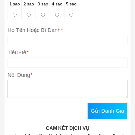
1 sao
2 sao
3 sao
4 sao
5 sao
Họ Tên Hoặc Bí Danh
*
Tiêu Đề
*
Nội Dung
*
Gửi Đánh Giá
CAM KẾT DỊCH VỤ