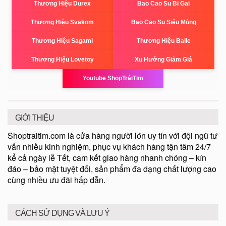
Thương Hiệu Durex
Bao Cao Su Bi Gai
Thương Hiệu Svakom
Bao Cao Su Siêu Mỏng
Thương Hiệu Sagami
Thương Hiệu Baile
Thương Hiệu Lovetoy
Xu Hướng Giảm Giá
Youtube ShopTráiTim
GIỚI THIỆU
Shoptraitim.com là cửa hàng người lớn uy tín với đội ngũ tư
vấn nhiều kinh nghiệm, phục vụ khách hàng tận tâm 24/7
kể cả ngày lễ Tết, cam kết giao hàng nhanh chóng – kín
đáo – bảo mật tuyệt đối, sản phẩm đa dạng chất lượng cao
cùng nhiều ưu đãi hấp dẫn.
CÁCH SỬ DỤNG VÀ LƯU Ý