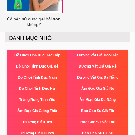
Có nên sử dụng gel bôi trơn
không?
DANH MỤC NHỎ
Đồ Chơi Tình Dục Cao Cấp
Dương Vật Giả Cao Cấp
Đồ Chơi Tình Dục Giá Rẻ
Dương Vật Giả Giá Rẻ
Đồ Chơi Tình Dục Nam
Dương Vật Giả Đa Năng
Đồ Chơi Tình Dục Nữ
Âm Đạo Giả Giá Rẻ
Trứng Rung Tình Yêu
Âm Đạo Giả Đa Năng
Âm Đạo Giả Giống Thật
Bao Cao Su Giá Tốt
Thương Hiệu Jex
Bao Cao Su Kéo Dài
Thương Hiệu Durex
Bao Cao Su Bi Gai