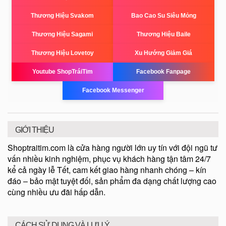
Thương Hiệu Svakom
Bao Cao Su Siêu Mỏng
Thương Hiệu Sagami
Thương Hiệu Baile
Thương Hiệu Lovetoy
Xu Hướng Giảm Giá
Youtube ShopTráiTim
Facebook Fanpage
Facebook Messenger
GIỚI THIỆU
Shoptraitim.com là cửa hàng người lớn uy tín với đội ngũ tư
vấn nhiều kinh nghiệm, phục vụ khách hàng tận tâm 24/7
kể cả ngày lễ Tết, cam kết giao hàng nhanh chóng – kín
đáo – bảo mật tuyệt đối, sản phẩm đa dạng chất lượng cao
cùng nhiều ưu đãi hấp dẫn.
CÁCH SỬ DỤNG VÀ LƯU Ý