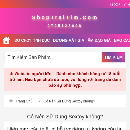
0 SP -
0 đ
ShopTraiTim.Com
0795123098
ĐỒ CHƠI TÌNH DỤC
DƯƠNG VẬT GIẢ
ÂM ĐẠO GIẢ
BAO CA
TÌM KIẾM
⚠️ Website người lớn – Dành cho khách hàng từ 18 tuổi
trở lên. Nếu bạn chưa đủ tuổi, vui lòng rời trang để đảm
bảo sự phù hợp.
Trang Chủ
Có Nên Sử Dụng Sextoy không?
Có Nên Sử Dụng Sextoy không?
Hiện nay, các thiết bị hỗ trợ riêng tư không còn là